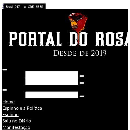
Skip to content
Caos no Acre
Acolhimento
APOSTA ALTA
ACREDITE QUEM QUISER
A FORÇA DO ACRE
Sem categoria
Ação da PF
Sem categoria
Brasil 247
Brasil 247
PORONGA
Brasil 247
Pesquisar
Pesquisar
Pesquisar
Home
Espinho e a Política
Espinho
Saiu no Diário
Manifestação