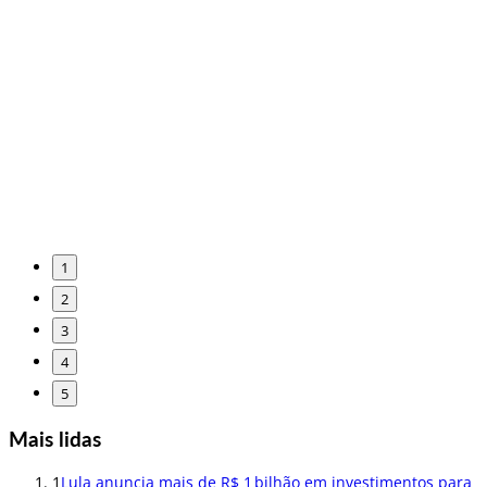
1
2
3
4
5
Mais lidas
1
Lula anuncia mais de R$ 1 bilhão em investimentos para