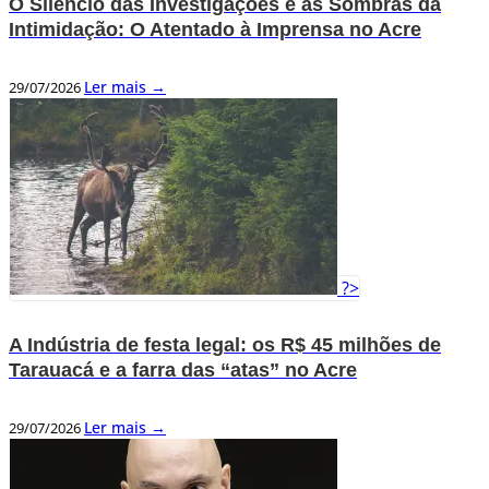
O Silêncio das Investigações e as Sombras da
Intimidação: O Atentado à Imprensa no Acre
Ler mais →
29/07/2026
?>
A Indústria de festa legal: os R$ 45 milhões de
Tarauacá e a farra das “atas” no Acre
Ler mais →
29/07/2026