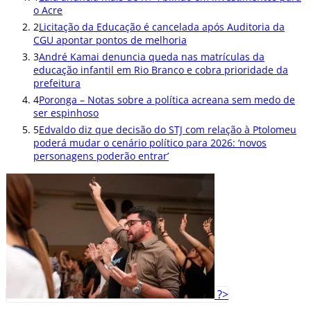
o Acre
2
Licitação da Educação é cancelada após Auditoria da
CGU apontar pontos de melhoria
3
André Kamai denuncia queda nas matrículas da
educação infantil em Rio Branco e cobra prioridade da
prefeitura
4
Poronga – Notas sobre a política acreana sem medo de
ser espinhoso
5
Edvaldo diz que decisão do STJ com relação à Ptolomeu
poderá mudar o cenário político para 2026: ‘novos
personagens poderão entrar’
?>