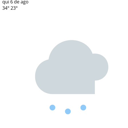
qui
6 de ago
34°
23°