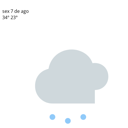
sex
7 de ago
34°
23°