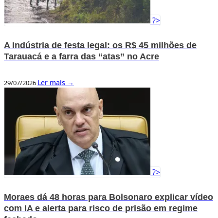
?>
A Indústria de festa legal: os R$ 45 milhões de
Tarauacá e a farra das “atas” no Acre
Ler mais →
29/07/2026
?>
Moraes dá 48 horas para Bolsonaro explicar vídeo
com IA e alerta para risco de prisão em regime