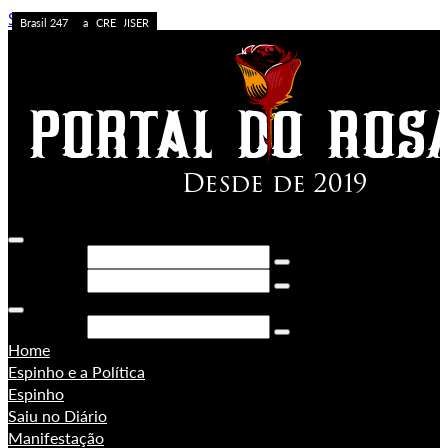
Skip to content
Caos no Acre
Acolhimento
APOSTA ALTA
ACREDITE QUEM QUISER
A FORÇA DO ACRE
Sem categoria
Ação da PF
Sem categoria
Brasil 247
Brasil 247
PORONGA
Brasil 247
Pesquisar
Pesquisar
Pesquisar
Home
Espinho e a Política
Espinho
Saiu no Diário
Manifestação