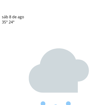
sáb
8 de ago
35°
24°