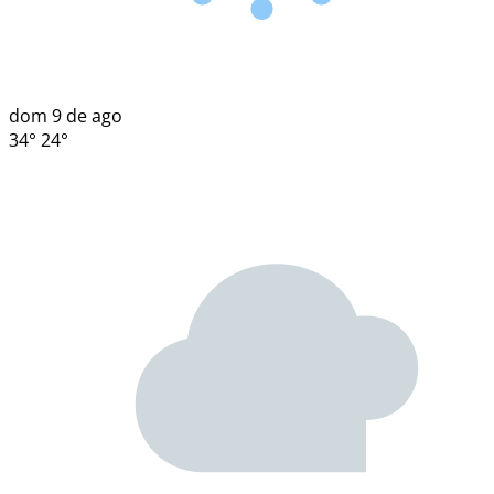
dom
9 de ago
34°
24°