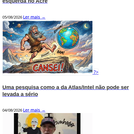
esquerda no Acre
Ler mais →
05/08/2026
?>
Uma pesquisa como a da Atlas/Intel não pode ser
levada a sério
Ler mais →
04/08/2026