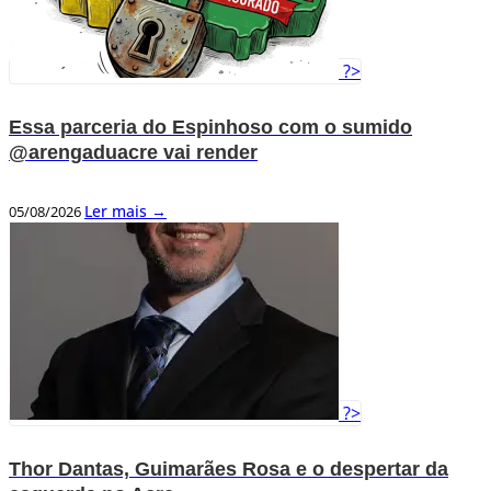
?>
Essa parceria do Espinhoso com o sumido
@arengaduacre vai render
Ler mais →
05/08/2026
?>
Thor Dantas, Guimarães Rosa e o despertar da