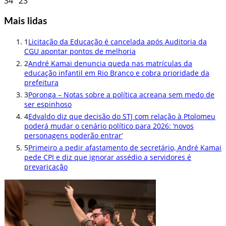
34°
23°
Mais lidas
1
Licitação da Educação é cancelada após Auditoria da
CGU apontar pontos de melhoria
2
André Kamai denuncia queda nas matrículas da
educação infantil em Rio Branco e cobra prioridade da
prefeitura
3
Poronga – Notas sobre a política acreana sem medo de
ser espinhoso
4
Edvaldo diz que decisão do STJ com relação à Ptolomeu
poderá mudar o cenário político para 2026: ‘novos
personagens poderão entrar’
5
Primeiro a pedir afastamento de secretário, André Kamai
pede CPI e diz que ignorar assédio a servidores é
prevaricação