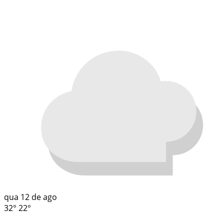
qua
12 de ago
32°
22°