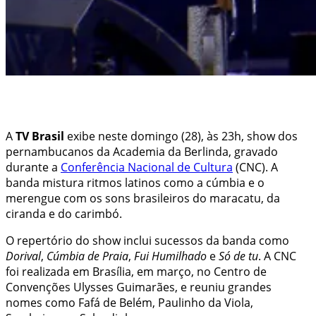
A
TV Brasil
exibe neste domingo (28), às 23h, show dos
pernambucanos da Academia da Berlinda, gravado
durante a
Conferência Nacional de Cultura
(CNC). A
banda mistura ritmos latinos como a cúmbia e o
merengue com os sons brasileiros do maracatu, da
ciranda e do carimbó.
O repertório do show inclui sucessos da banda como
Dorival
,
Cúmbia de Praia
,
Fui Humilhado
e
Só de tu
. A CNC
foi realizada em Brasília, em março, no Centro de
Convenções Ulysses Guimarães, e reuniu grandes
nomes como Fafá de Belém, Paulinho da Viola,