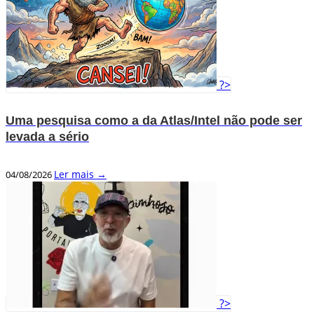
?>
Uma pesquisa como a da Atlas/Intel não pode ser
levada a sério
Ler mais →
04/08/2026
?>