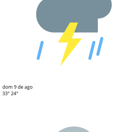
dom
9 de ago
33°
24°