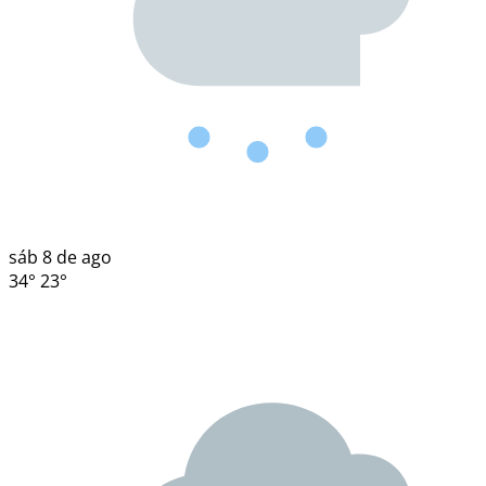
sáb
8 de ago
34°
23°