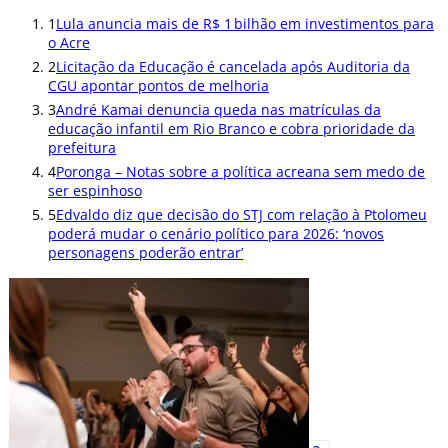
1
Lula anuncia mais de R$ 1 bilhão em investimentos para
o Acre
2
Licitação da Educação é cancelada após Auditoria da
CGU apontar pontos de melhoria
3
André Kamai denuncia queda nas matrículas da
educação infantil em Rio Branco e cobra prioridade da
prefeitura
4
Poronga – Notas sobre a política acreana sem medo de
ser espinhoso
5
Edvaldo diz que decisão do STJ com relação à Ptolomeu
poderá mudar o cenário político para 2026: ‘novos
personagens poderão entrar’