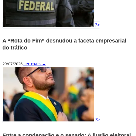
?>
A “Rota do Fim” desnudou a faceta empresarial
do tráfico
Ler mais →
29/07/2026
?>
Entre a condenação e o senado: A ilusão eleitoral