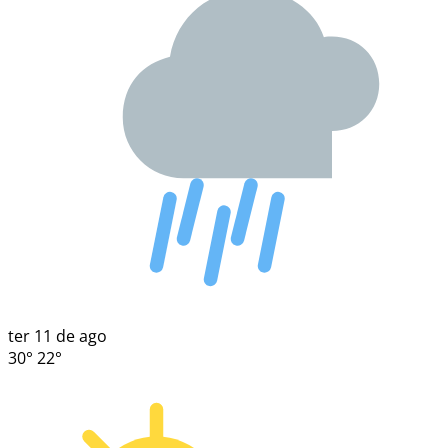
ter
11 de ago
30°
22°