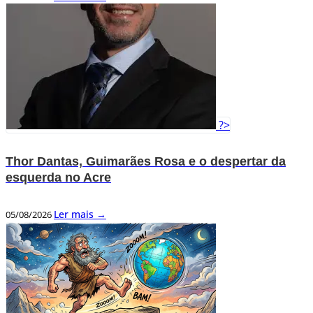
?>
Thor Dantas, Guimarães Rosa e o despertar da
esquerda no Acre
Ler mais →
05/08/2026