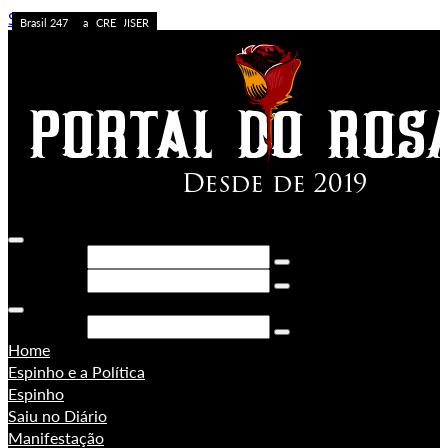
Skip to content
Caos no Acre
Acolhimento
APOSTA ALTA
ACREDITE QUEM QUISER
A FORÇA DO ACRE
Sem categoria
Ação da PF
Sem categoria
Brasil 247
Brasil 247
PORONGA
Brasil 247
Pesquisar
Pesquisar
Pesquisar
Home
Espinho e a Política
Espinho
Saiu no Diário
Manifestação