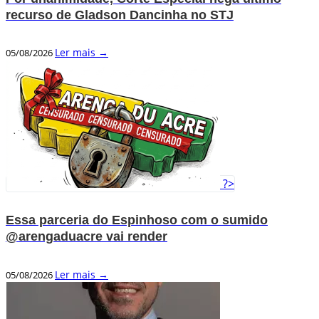
recurso de Gladson Dancinha no STJ
Ler mais →
05/08/2026
?>
Essa parceria do Espinhoso com o sumido
@arengaduacre vai render
Ler mais →
05/08/2026