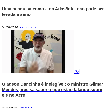
Uma pesquisa como a da Atlas/Intel não pode ser
levada a sério
Ler mais →
04/08/2026
?>
Gladson Dancinha é inelegível: o ministro Gilmar
Mendes precisa saber o que estão falando sobre
ele no Acre
Ler mais →