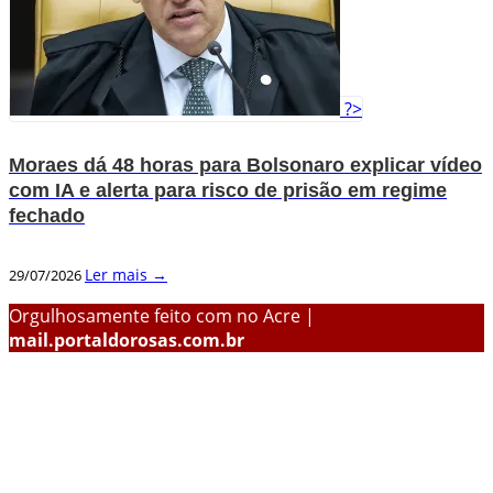
?>
Moraes dá 48 horas para Bolsonaro explicar vídeo
com IA e alerta para risco de prisão em regime
fechado
Ler mais →
29/07/2026
Orgulhosamente feito com
no Acre |
mail.portaldorosas.com.br