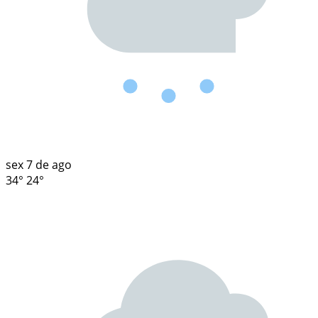
sex
7 de ago
34°
24°