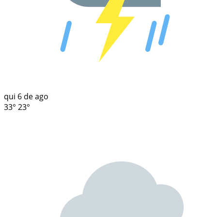
qui
6 de ago
33°
23°