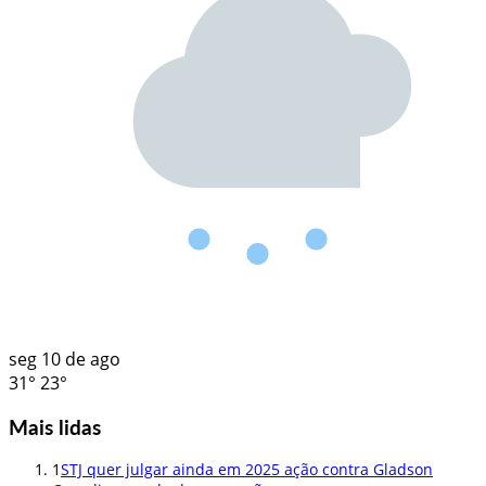
seg
10 de ago
31°
23°
Mais lidas
1
STJ quer julgar ainda em 2025 ação contra Gladson