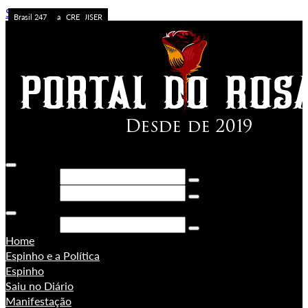
Skip to content
Caos no Acre
Acolhimento
APOSTA ALTA
ACREDITE QUEM QUISER
A FORÇA DO ACRE
Sem categoria
Ação da PF
Sem categoria
Brasil 247
Brasil 247
PORONGA
Brasil 247
Pesquisar
Pesquisar
Pesquisar
Home
Espinho e a Política
Espinho
Saiu no Diário
Manifestação