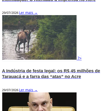
Ler mais →
29/07/2026
?>
A Indústria de festa legal: os R$ 45 milhões de
Tarauacá e a farra das “atas” no Acre
Ler mais →
29/07/2026