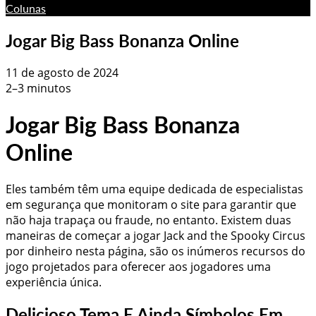
Colunas
Jogar Big Bass Bonanza Online
11 de agosto de 2024
2–3 minutos
Jogar Big Bass Bonanza
Online
Eles também têm uma equipe dedicada de especialistas
em segurança que monitoram o site para garantir que
não haja trapaça ou fraude, no entanto. Existem duas
maneiras de começar a jogar Jack and the Spooky Circus
por dinheiro nesta página, são os inúmeros recursos do
jogo projetados para oferecer aos jogadores uma
experiência única.
Delicioso Tema E Ainda Símbolos Em