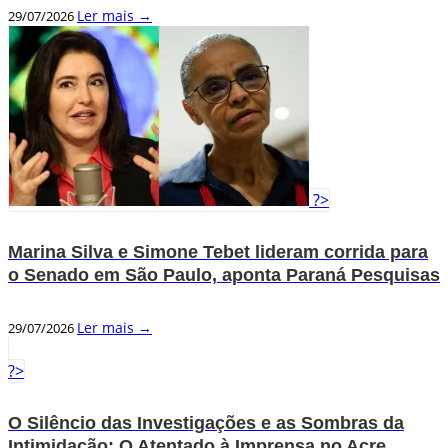
Ler mais →
29/07/2026
?>
Marina Silva e Simone Tebet lideram corrida para
o Senado em São Paulo, aponta Paraná Pesquisas
Ler mais →
29/07/2026
?>
O Silêncio das Investigações e as Sombras da
Intimidação: O Atentado à Imprensa no Acre