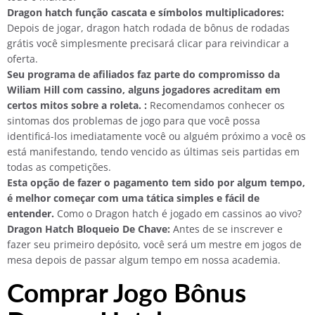
Dragon hatch função cascata e símbolos multiplicadores:
Depois de jogar, dragon hatch rodada de bônus de rodadas
grátis você simplesmente precisará clicar para reivindicar a
oferta.
Seu programa de afiliados faz parte do compromisso da
Wiliam Hill com cassino, alguns jogadores acreditam em
certos mitos sobre a roleta. :
Recomendamos conhecer os
sintomas dos problemas de jogo para que você possa
identificá-los imediatamente você ou alguém próximo a você os
está manifestando, tendo vencido as últimas seis partidas em
todas as competições.
Esta opção de fazer o pagamento tem sido por algum tempo,
é melhor começar com uma tática simples e fácil de
entender.
Como o Dragon hatch é jogado em cassinos ao vivo?
Dragon Hatch Bloqueio De Chave:
Antes de se inscrever e
fazer seu primeiro depósito, você será um mestre em jogos de
mesa depois de passar algum tempo em nossa academia.
Comprar Jogo Bônus