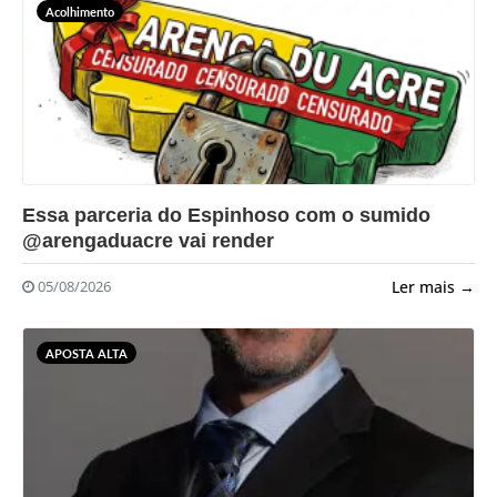
Acolhimento
?>
Essa parceria do Espinhoso com o sumido
@arengaduacre vai render
Ler mais →
05/08/2026
APOSTA ALTA