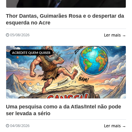
?>
Thor Dantas, Guimarães Rosa e o despertar da
esquerda no Acre
Ler mais →
05/08/2026
ACREDITE QUEM QUISER
?>
Uma pesquisa como a da Atlas/Intel não pode
ser levada a sério
Ler mais →
04/08/2026