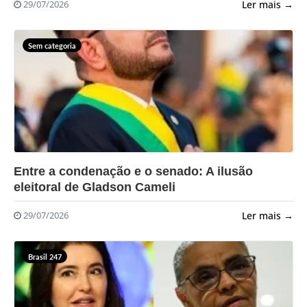
Ler mais →
29/07/2026
Sem categoria
?>
Entre a condenação e o senado: A ilusão
eleitoral de Gladson Cameli
Ler mais →
29/07/2026
Brasil 247