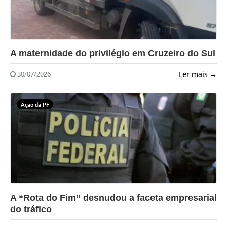
?>
A maternidade do privilégio em Cruzeiro do Sul
Ler mais →
30/07/2026
Ação da PF
?>
A “Rota do Fim” desnudou a faceta empresarial
do tráfico