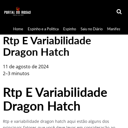
Home
Espinho e a Política
Espinho
Saiu no Diário
Manifestaçã
Rtp E Variabilidade
Dragon Hatch
11 de agosto de 2024
2–3 minutos
Rtp E Variabilidade
Dragon Hatch
Rtp e variabilidade dragon hatch aqui estão alguns dos
principais fatores que você deve levar em consideração ao