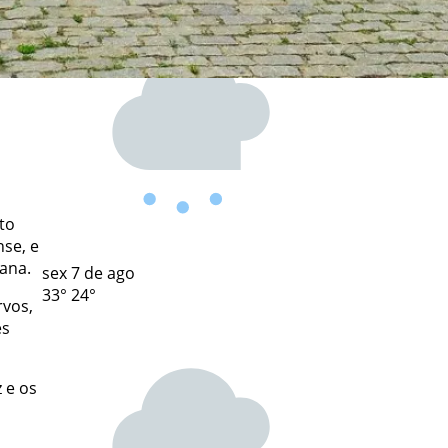
o
to
nse, e
tana.
sex
7 de ago
33°
24°
rvos,
es
 e os