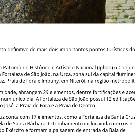
o definitivo de mais dois importantes pontos turísticos d
o Patrimônio Histórico e Artístico Nacional (Iphan) o Conjun
a Fortaleza de São João, na Urca, zona sul da capital flumine
uz, Praia de Fora e Imbuhy, em Niterói, na região metropoli
midade, abrangem 29 elementos, dentre fortificações e ace
um único dia. A Fortaleza de São João possui 12 edificaçõ
o José, a Praia de Fora e a Praia de Dentro.
ruz conta com 17 elementos, como a Fortaleza de Santa Cruz
apela de Santa Bárbara. O tombamento inclui ainda morros e
 do Exército e formam a paisagem de entrada da Baía de