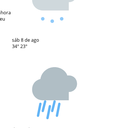
nhora
seu
sáb
8 de ago
34°
23°