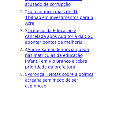
acusado de corrupção
2
Lula anuncia mais de R$
1 bilhão em investimentos para o
Acre
3
Licitação da Educação é
cancelada após Auditoria da CGU
apontar pontos de melhoria
4
André Kamai denuncia queda
nas matrículas da educação
infantil em Rio Branco e cobra
prioridade da prefeitura
5
Poronga – Notas sobre a política
acreana sem medo de ser
espinhoso