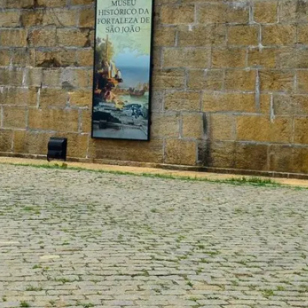
Parcialmente nublado
Rio Branco
Chuva
6 %
Vento
6 km/h
qui
6 de ago
33°
23°