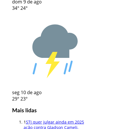
dom
9 de ago
34°
24°
seg
10 de ago
29°
23°
Mais lidas
1
STJ quer julgar ainda em 2025
ação contra Gladson Cameli,