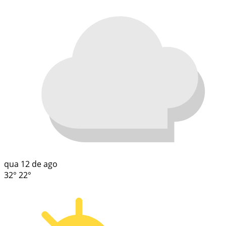
qua
12 de ago
32°
22°