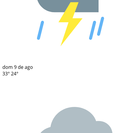
dom
9 de ago
33°
24°