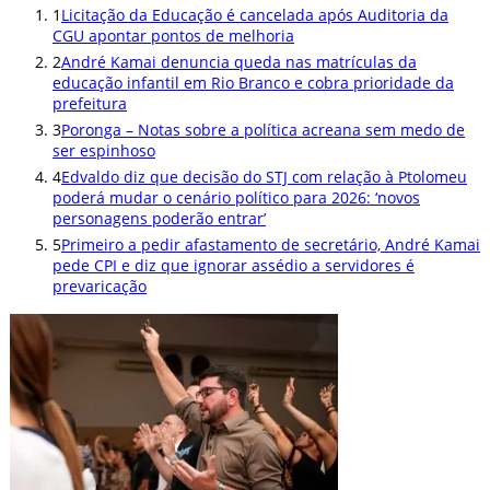
1
Licitação da Educação é cancelada após Auditoria da
CGU apontar pontos de melhoria
2
André Kamai denuncia queda nas matrículas da
educação infantil em Rio Branco e cobra prioridade da
prefeitura
3
Poronga – Notas sobre a política acreana sem medo de
ser espinhoso
4
Edvaldo diz que decisão do STJ com relação à Ptolomeu
poderá mudar o cenário político para 2026: ‘novos
personagens poderão entrar’
5
Primeiro a pedir afastamento de secretário, André Kamai
pede CPI e diz que ignorar assédio a servidores é
prevaricação