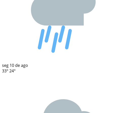
seg
10 de ago
33°
24°