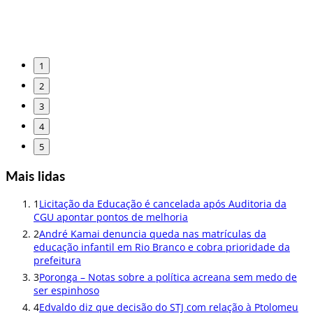
1
2
3
4
5
Mais lidas
1
Licitação da Educação é cancelada após Auditoria da
CGU apontar pontos de melhoria
2
André Kamai denuncia queda nas matrículas da
educação infantil em Rio Branco e cobra prioridade da
prefeitura
3
Poronga – Notas sobre a política acreana sem medo de
ser espinhoso
4
Edvaldo diz que decisão do STJ com relação à Ptolomeu