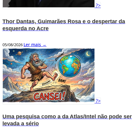
?>
Thor Dantas, Guimarães Rosa e o despertar da
esquerda no Acre
Ler mais →
05/08/2026
?>
Uma pesquisa como a da Atlas/Intel não pode ser
levada a sério