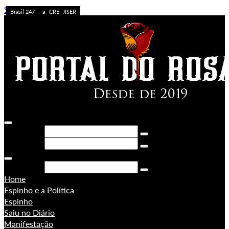
Skip to content
Caos no Acre
Acolhimento
APOSTA ALTA
ACREDITE QUEM QUISER
A FORÇA DO ACRE
Sem categoria
Ação da PF
Sem categoria
Brasil 247
Brasil 247
PORONGA
Brasil 247
Pesquisar
Pesquisar
Pesquisar
Home
Espinho e a Política
Espinho
Saiu no Diário
Manifestação