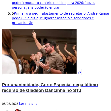
poderá mudar o cenário político para 2026: ‘novos
personagens poderão entrar’
5
Primeiro a pedir afastamento de secretário, André Kamai
pede CPI e diz que ignorar assédio a servidores é
prevaricação
?>
Por unanimidade, Corte Especial nega último
recurso de Gladson Dancinha no STJ
Ler mais →
05/08/2026