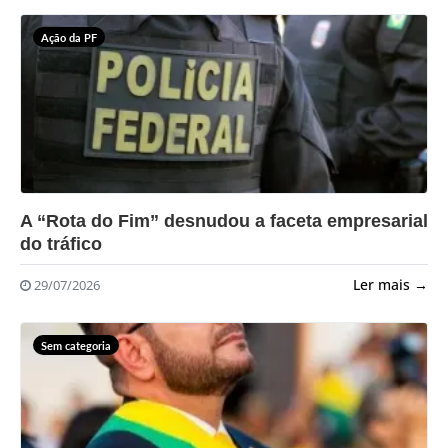
Ação da PF
?>
A “Rota do Fim” desnudou a faceta empresarial
do tráfico
Ler mais →
29/07/2026
Sem categoria