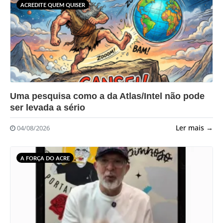
ACREDITE QUEM QUISER
?>
Uma pesquisa como a da Atlas/Intel não pode
ser levada a sério
Ler mais →
04/08/2026
A FORÇA DO ACRE