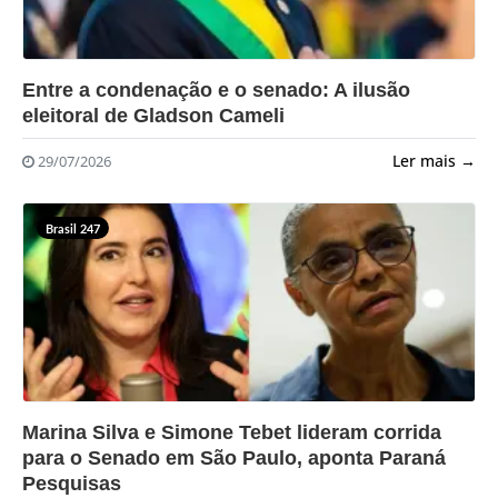
?>
Entre a condenação e o senado: A ilusão
eleitoral de Gladson Cameli
Ler mais →
29/07/2026
Brasil 247
?>
Marina Silva e Simone Tebet lideram corrida
para o Senado em São Paulo, aponta Paraná
Pesquisas