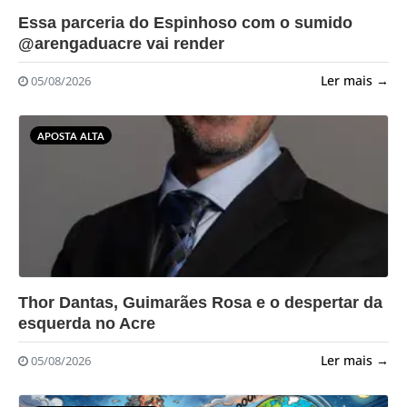
?>
Essa parceria do Espinhoso com o sumido
@arengaduacre vai render
Ler mais →
05/08/2026
APOSTA ALTA
?>
Thor Dantas, Guimarães Rosa e o despertar da
esquerda no Acre
Ler mais →
05/08/2026