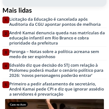
Mais lidas
Licitação da Educação é cancelada após
1
Auditoria da CGU apontar pontos de melhoria
André Kamai denuncia queda nas matrículas da
2
educação infantil em Rio Branco e cobra
prioridade da prefeitura
Poronga – Notas sobre a política acreana sem
3
medo de ser espinhoso
Edvaldo diz que decisão do STJ com relação à
4
Ptolomeu poderá mudar o cenário político para
2026: ‘novos personagens poderão entrar’
Primeiro a pedir afastamento de secretário,
5
André Kamai pede CPI e diz que ignorar assédio
a servidores é prevaricação
Caos no Acre