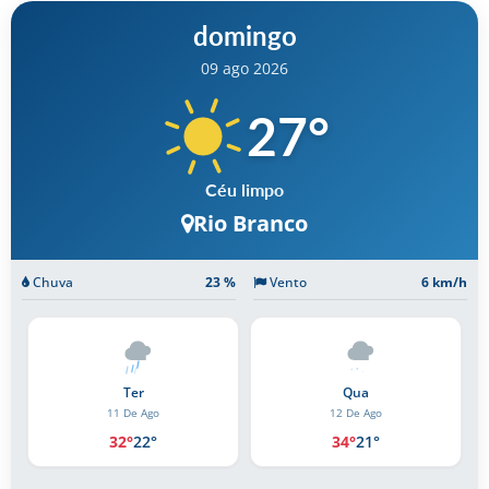
domingo
09 ago 2026
27
°
Céu limpo
Rio Branco
Chuva
23 %
Vento
6 km/h
Ter
Qua
Qui
11 De Ago
12 De Ago
13 De A
32°
22°
34°
21°
34°
2