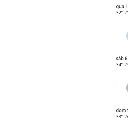
qua
1
32°
2
sáb
8
34°
2
dom
33°
2