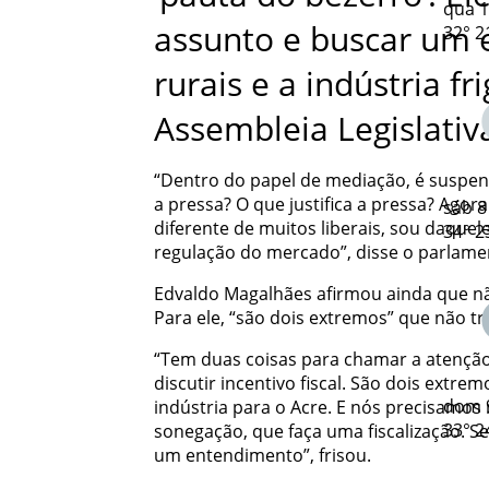
qua
1
assunto e buscar um 
32°
2
rurais e a indústria fri
Assembleia Legislativa
“Dentro do papel de mediação, é suspen
a pressa? O que justifica a pressa? Ago
sáb
8
diferente de muitos liberais, sou daque
34°
2
regulação do mercado”, disse o parlame
Edvaldo Magalhães afirmou ainda que não
Para ele, “são dois extremos” que não tr
“Tem duas coisas para chamar a atençã
discutir incentivo fiscal. São dois extre
dom
indústria para o Acre. E nós precisamos 
33°
2
sonegação, que faça uma fiscalização. S
um entendimento”, frisou.