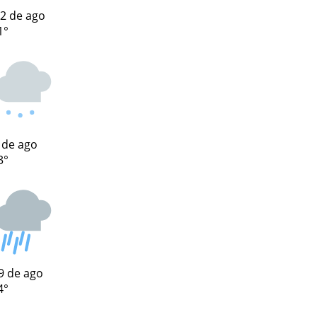
2 de ago
1°
 de ago
3°
9 de ago
4°