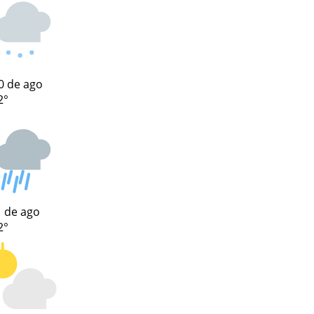
0 de ago
2°
 de ago
2°