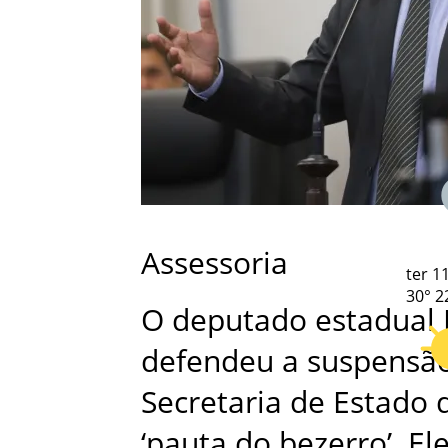
Assessoria
ter
11
30°
2
O deputado estadual 
defendeu a suspensão
Secretaria de Estado 
‘pauta do bezerro’. El