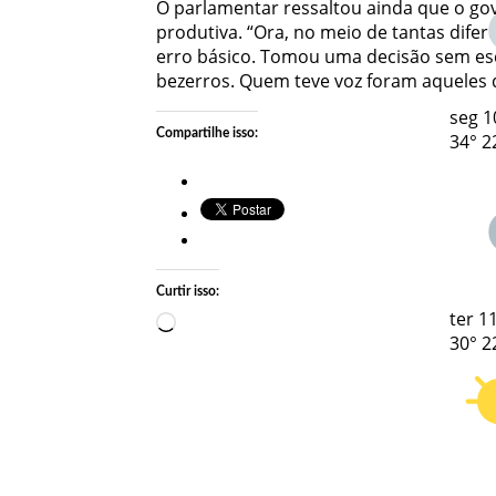
O parlamentar ressaltou ainda que o go
produtiva. “Ora, no meio de tantas dife
erro básico. Tomou uma decisão sem esc
bezerros. Quem teve voz foram aqueles 
seg
1
Compartilhe isso:
34°
2
Curtir isso:
ter
11
Carregando…
30°
2