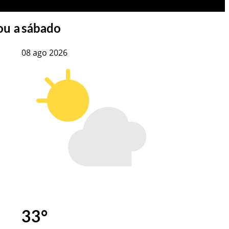
ou a
sábado
08 ago 2026
33
°