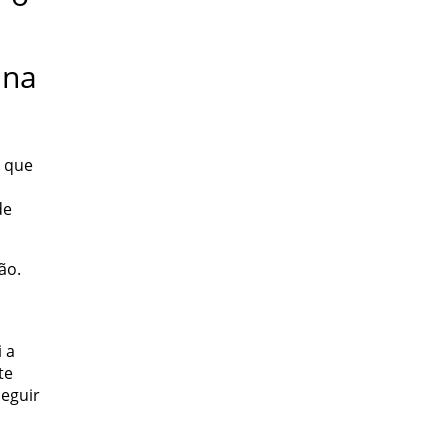
 na
r que
de
ão.
i a
te
seguir