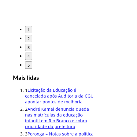
1
2
3
4
5
Mais lidas
1
Licitação da Educação é
cancelada após Auditoria da CGU
apontar pontos de melhoria
2
André Kamai denuncia queda
nas matrículas da educação
infantil em Rio Branco e cobra
prioridade da prefeitura
3
Poronga – Notas sobre a política