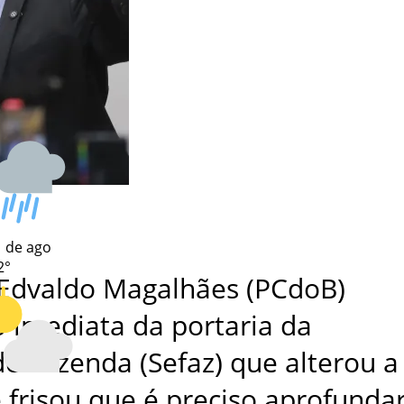
 de ago
2°
Edvaldo Magalhães (PCdoB)
 imediata da portaria da
de Fazenda (Sefaz) que alterou a
e frisou que é preciso aprofunda