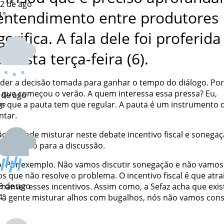
2 de ago
entendimento entre produtores
1°
gorifica. A fala dele foi proferida
 nesta terça-feira (6).
der a decisão tomada para ganhar o tempo do diálogo. Po
ra que começou o verão. A quem interessa essa pressa? Eu,
 de ago
les que a pauta tem que regular. A pauta é um instrumento 
3°
ntar.
 se pode misturar neste debate incentivo fiscal e sonegaç
az solução para a discussão.
o. Por exemplo. Não vamos discutir sonegação e não vamos
mos que não resolve o problema. O incentivo fiscal é que atra
9 de ago
manter esses incentivos. Assim como, a Sefaz acha que exis
4°
e a gente misturar alhos com bugalhos, nós não vamos con