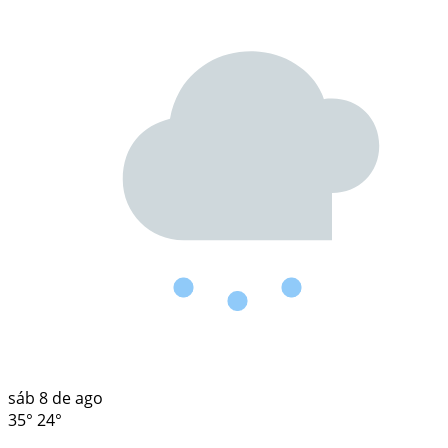
sáb
8 de ago
35°
24°