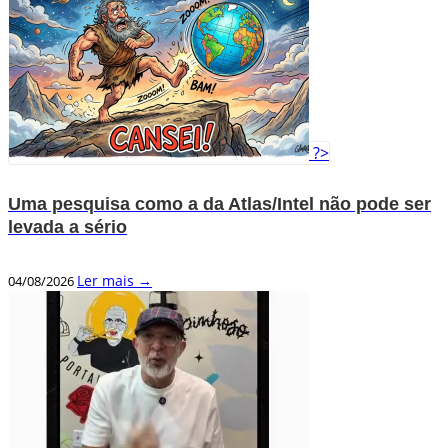
?>
Uma pesquisa como a da Atlas/Intel não pode ser
levada a sério
Ler mais →
04/08/2026