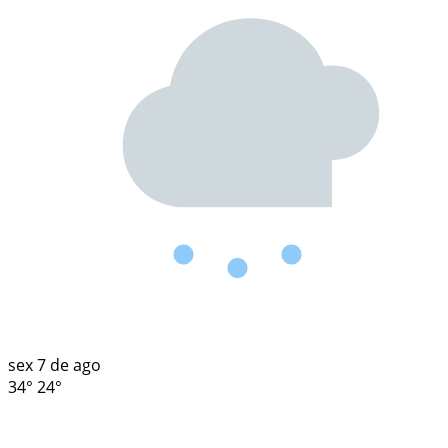
sex
7 de ago
34°
24°