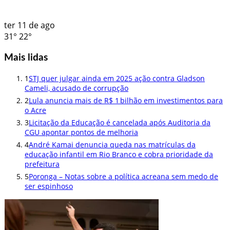
ter
11 de ago
31°
22°
Mais lidas
1
STJ quer julgar ainda em 2025 ação contra Gladson
Cameli, acusado de corrupção
2
Lula anuncia mais de R$ 1 bilhão em investimentos para
o Acre
3
Licitação da Educação é cancelada após Auditoria da
CGU apontar pontos de melhoria
4
André Kamai denuncia queda nas matrículas da
educação infantil em Rio Branco e cobra prioridade da
prefeitura
5
Poronga – Notas sobre a política acreana sem medo de
ser espinhoso