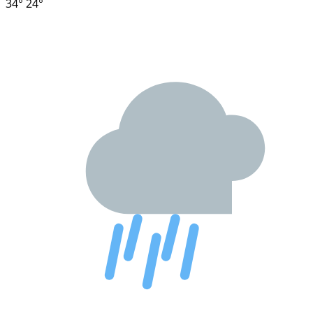
34°
24°