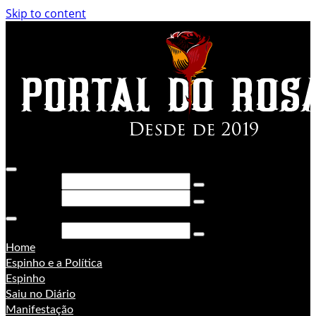
Skip to content
Pesquisar
Pesquisar
Pesquisar
Home
Espinho e a Política
Espinho
Saiu no Diário
Manifestação