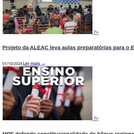
?>
Projeto da ALEAC leva aulas preparatórias para o 
Ler mais →
01/10/2024
?>
MPF defende constitucionalidade de bônus regional