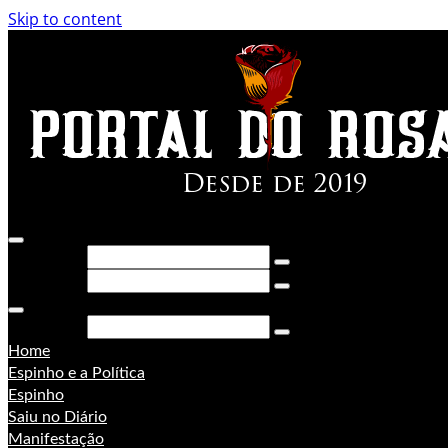
Skip to content
Pesquisar
Pesquisar
Pesquisar
Home
Espinho e a Política
Espinho
Saiu no Diário
Manifestação