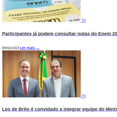
?>
Participantes já podem consultar notas do Enem 2
Ler mais →
09/02/2023
?>
Leo de Brito é convidado a integrar equipe do Mini