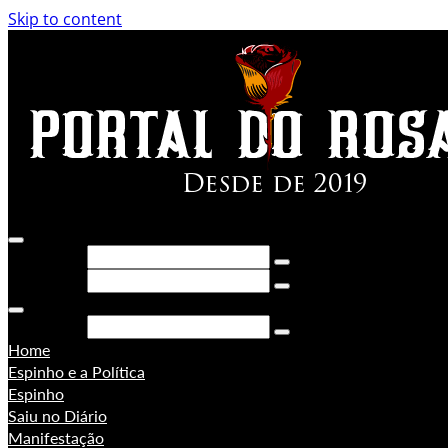
Skip to content
Pesquisar
Pesquisar
Pesquisar
Home
Espinho e a Política
Espinho
Saiu no Diário
Manifestação