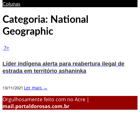
Colunas
Categoria:
National
Geographic
?>
Líder indígena alerta para reabertura ilegal de
estrada em território ashaninka
Ler mais →
13/11/2021
Orgulhosamente feito com
no Acre |
mail.portaldorosas.com.br