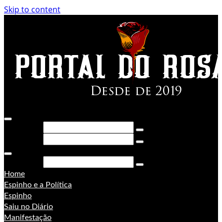
Skip to content
Pesquisar
Pesquisar
Pesquisar
Home
Espinho e a Política
Espinho
Saiu no Diário
Manifestação