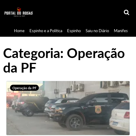
Home
Espinho e a Política
Espinho
Saiu no Diário
Manifestaçã
Categoria:
Operação
da PF
Operação da PF