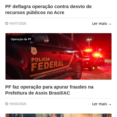
?>
PF deflagra operação contra desvio de
recursos públicos no Acre
Ler mais →
16/07/2026
Operação da PF
?>
PF faz operação para apurar fraudes na
Prefeitura de Assis Brasil/AC
Ler mais →
19/03/2026