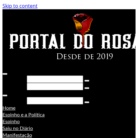
Skip to content
Pesquisar
Pesquisar
Pesquisar
Home
Espinho e a Política
Espinho
Saiu no Diário
Manifestação