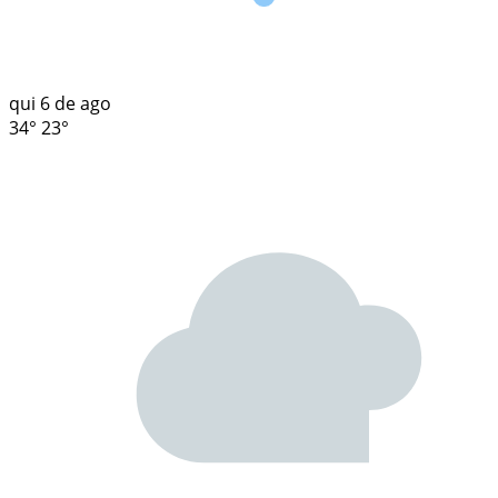
qui
6 de ago
34°
23°