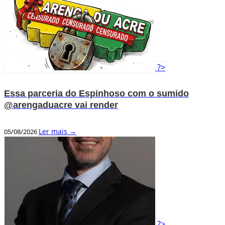
?>
Essa parceria do Espinhoso com o sumido
@arengaduacre vai render
Ler mais →
05/08/2026
?>