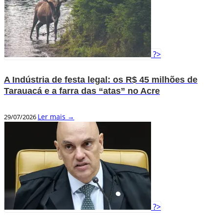
?>
A Indústria de festa legal: os R$ 45 milhões de
Tarauacá e a farra das “atas” no Acre
Ler mais →
29/07/2026
?>