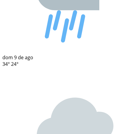
dom
9 de ago
34°
24°