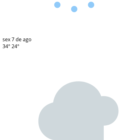
sex
7 de ago
34°
24°