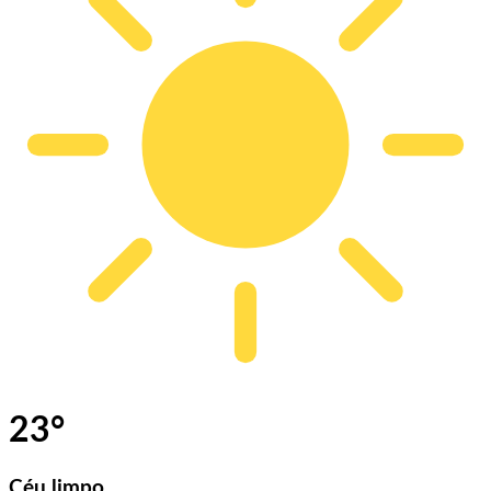
23
°
Céu limpo