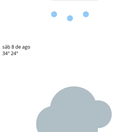
sáb
8 de ago
34°
24°