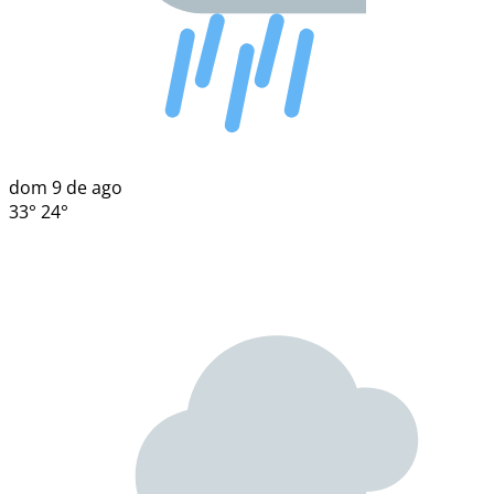
dom
9 de ago
33°
24°