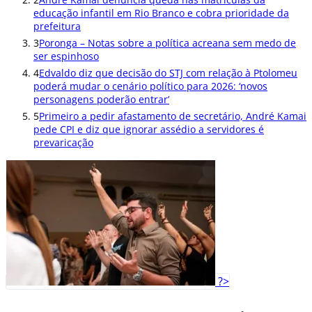
educação infantil em Rio Branco e cobra prioridade da
prefeitura
3
Poronga – Notas sobre a política acreana sem medo de
ser espinhoso
4
Edvaldo diz que decisão do STJ com relação à Ptolomeu
poderá mudar o cenário político para 2026: ‘novos
personagens poderão entrar’
5
Primeiro a pedir afastamento de secretário, André Kamai
pede CPI e diz que ignorar assédio a servidores é
prevaricação
?>