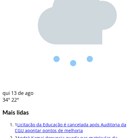
qui
13 de ago
34°
22°
Mais lidas
1
Licitação da Educação é cancelada após Auditoria da
CGU apontar pontos de melhoria
2
André Kamai denuncia queda nas matrículas da