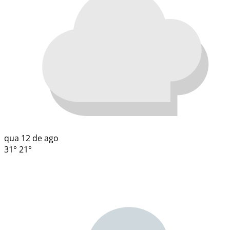
qua
12 de ago
31°
21°