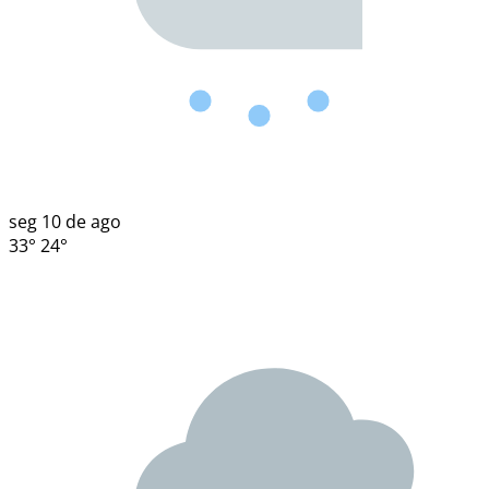
seg
10 de ago
33°
24°