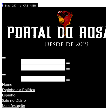
Skip to content
Caos no Acre
Acolhimento
APOSTA ALTA
ACREDITE QUEM QUISER
A FORÇA DO ACRE
Sem categoria
Ação da PF
Sem categoria
Brasil 247
Brasil 247
PORONGA
Brasil 247
Pesquisar
Pesquisar
Pesquisar
Home
Espinho e a Política
Espinho
Saiu no Diário
Manifestação