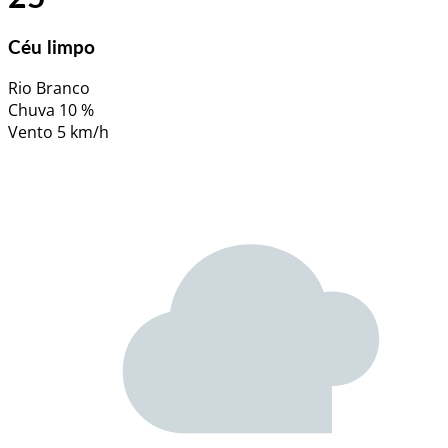
Céu limpo
Rio Branco
Chuva
10 %
Vento
5 km/h