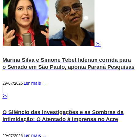
?>
Marina Silva e Simone Tebet lideram corrida para
o Senado em São Paulo, aponta Paraná Pesquisas
Ler mais →
29/07/2026
?>
O Silêncio das Investigações e as Sombras da
Intimidação: O Atentado à Imprensa no Acre
Ler mais →
29/07/2026