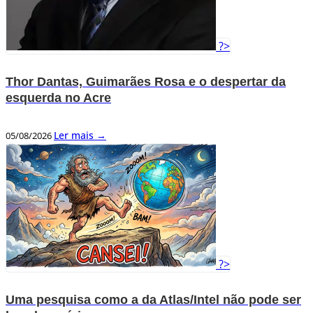
?>
Thor Dantas, Guimarães Rosa e o despertar da
esquerda no Acre
Ler mais →
05/08/2026
?>
Uma pesquisa como a da Atlas/Intel não pode ser