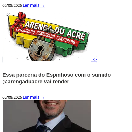
Ler mais →
05/08/2026
?>
Essa parceria do Espinhoso com o sumido
@arengaduacre vai render
Ler mais →
05/08/2026