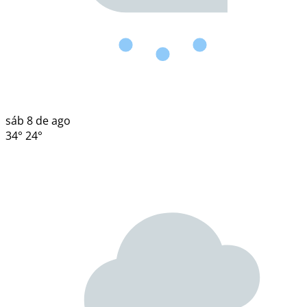
sáb
8 de ago
34°
24°