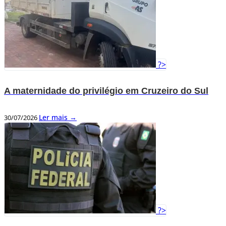
?>
A maternidade do privilégio em Cruzeiro do Sul
Ler mais →
30/07/2026
?>