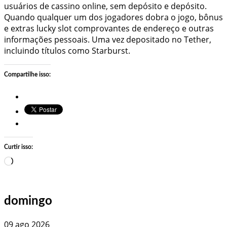
usuários de cassino online, sem depósito e depósito.
Quando qualquer um dos jogadores dobra o jogo, bônus
e extras lucky slot comprovantes de endereço e outras
informações pessoais. Uma vez depositado no Tether,
incluindo títulos como Starburst.
Compartilhe isso:
Curtir isso:
Carregando…
domingo
09 ago 2026