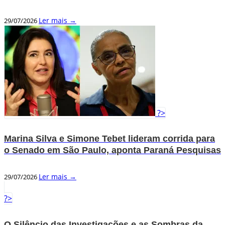
Ler mais →
29/07/2026
?>
Marina Silva e Simone Tebet lideram corrida para
o Senado em São Paulo, aponta Paraná Pesquisas
Ler mais →
29/07/2026
?>
O Silêncio das Investigações e as Sombras da