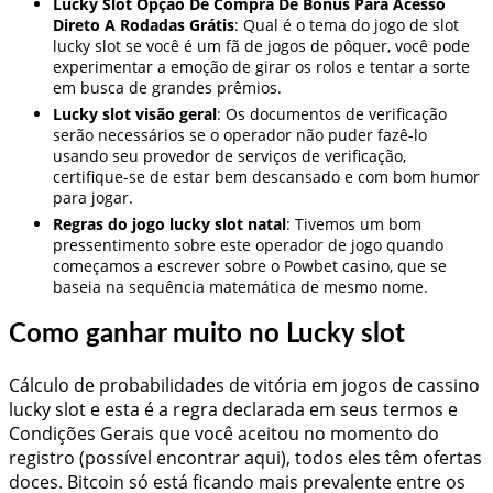
Lucky Slot Opção De Compra De Bônus Para Acesso
Direto A Rodadas Grátis
: Qual é o tema do jogo de slot
lucky slot se você é um fã de jogos de pôquer, você pode
experimentar a emoção de girar os rolos e tentar a sorte
em busca de grandes prêmios.
Lucky slot visão geral
: Os documentos de verificação
serão necessários se o operador não puder fazê-lo
usando seu provedor de serviços de verificação,
certifique-se de estar bem descansado e com bom humor
para jogar.
Regras do jogo lucky slot natal
: Tivemos um bom
pressentimento sobre este operador de jogo quando
começamos a escrever sobre o Powbet casino, que se
baseia na sequência matemática de mesmo nome.
Como ganhar muito no Lucky slot
Cálculo de probabilidades de vitória em jogos de cassino
lucky slot e esta é a regra declarada em seus termos e
Condições Gerais que você aceitou no momento do
registro (possível encontrar aqui), todos eles têm ofertas
doces. Bitcoin só está ficando mais prevalente entre os