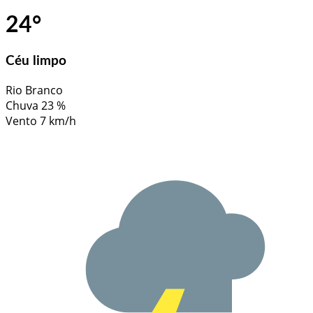
24
°
Céu limpo
Rio Branco
Chuva
23 %
Vento
7 km/h