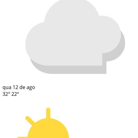
qua
12 de ago
32°
22°