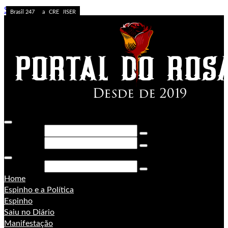
Skip to content
Caos no Acre
Acolhimento
APOSTA ALTA
ACREDITE QUEM QUISER
A FORÇA DO ACRE
Sem categoria
Ação da PF
Sem categoria
Brasil 247
Brasil 247
PORONGA
Brasil 247
Pesquisar
Pesquisar
Pesquisar
Home
Espinho e a Política
Espinho
Saiu no Diário
Manifestação