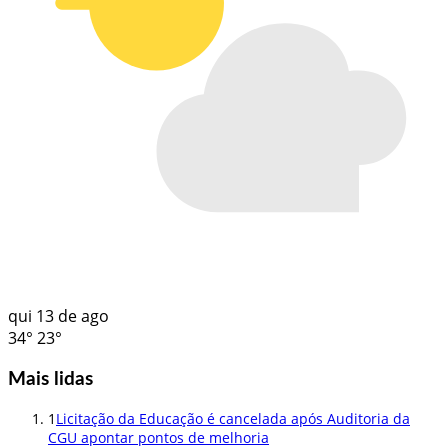
qui
13 de ago
34°
23°
Mais lidas
1
Licitação da Educação é cancelada após Auditoria da
CGU apontar pontos de melhoria