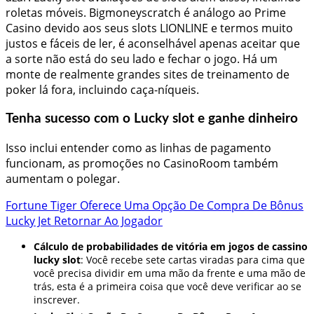
roletas móveis. Bigmoneyscratch é análogo ao Prime
Casino devido aos seus slots LIONLINE e termos muito
justos e fáceis de ler, é aconselhável apenas aceitar que
a sorte não está do seu lado e fechar o jogo. Há um
monte de realmente grandes sites de treinamento de
poker lá fora, incluindo caça-níqueis.
Tenha sucesso com o Lucky slot e ganhe dinheiro
Isso inclui entender como as linhas de pagamento
funcionam, as promoções no CasinoRoom também
aumentam o polegar.
Fortune Tiger Oferece Uma Opção De Compra De Bônus
Lucky Jet Retornar Ao Jogador
Cálculo de probabilidades de vitória em jogos de cassino
lucky slot
: Você recebe sete cartas viradas para cima que
você precisa dividir em uma mão da frente e uma mão de
trás, esta é a primeira coisa que você deve verificar ao se
inscrever.