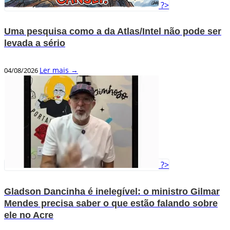
?>
Uma pesquisa como a da Atlas/Intel não pode ser
levada a sério
Ler mais →
04/08/2026
?>
Gladson Dancinha é inelegível: o ministro Gilmar
Mendes precisa saber o que estão falando sobre
ele no Acre