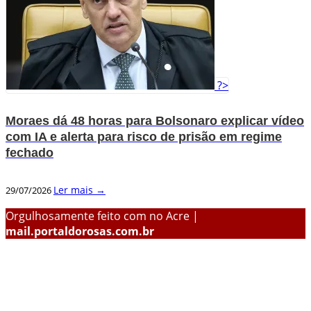
?>
Moraes dá 48 horas para Bolsonaro explicar vídeo
com IA e alerta para risco de prisão em regime
fechado
Ler mais →
29/07/2026
Orgulhosamente feito com
no Acre |
mail.portaldorosas.com.br