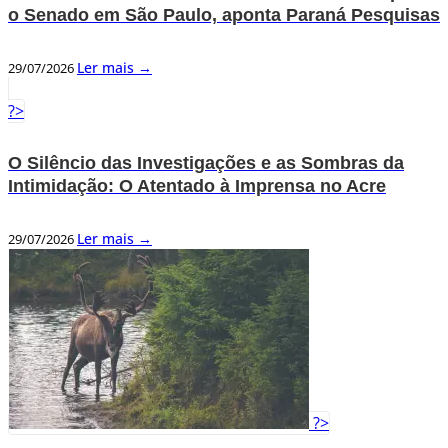
o Senado em São Paulo, aponta Paraná Pesquisas
Ler mais →
29/07/2026
?>
O Silêncio das Investigações e as Sombras da
Intimidação: O Atentado à Imprensa no Acre
Ler mais →
29/07/2026
?>