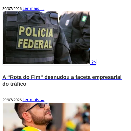
Ler mais →
30/07/2026
?>
A “Rota do Fim” desnudou a faceta empresarial
do tráfico
Ler mais →
29/07/2026