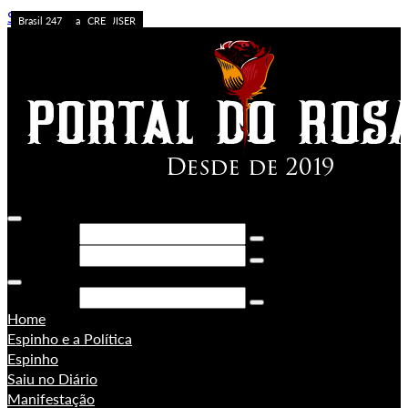
Skip to content
Caos no Acre
Acolhimento
APOSTA ALTA
ACREDITE QUEM QUISER
A FORÇA DO ACRE
Sem categoria
Ação da PF
Sem categoria
Brasil 247
Brasil 247
PORONGA
Brasil 247
Pesquisar
Pesquisar
Pesquisar
Home
Espinho e a Política
Espinho
Saiu no Diário
Manifestação