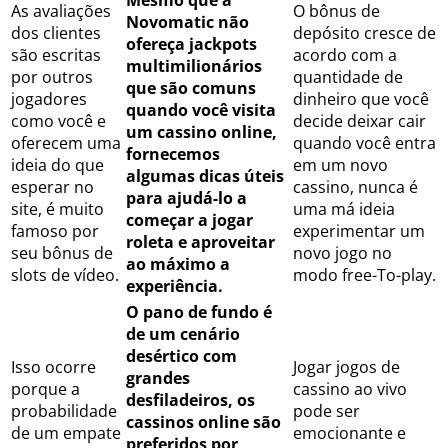
As avaliações
O bônus de
Novomatic não
dos clientes
depósito cresce de
ofereça jackpots
são escritas
acordo com a
multimilionários
por outros
quantidade de
que são comuns
jogadores
dinheiro que você
quando você visita
como você e
decide deixar cair
um cassino online,
oferecem uma
quando você entra
fornecemos
ideia do que
em um novo
algumas dicas úteis
esperar no
cassino, nunca é
para ajudá-lo a
site, é muito
uma má ideia
começar a jogar
famoso por
experimentar um
roleta e aproveitar
seu bônus de
novo jogo no
ao máximo a
slots de vídeo.
modo free-To-play.
experiência.
O pano de fundo é
de um cenário
desértico com
Isso ocorre
Jogar jogos de
grandes
porque a
cassino ao vivo
desfiladeiros, os
probabilidade
pode ser
cassinos online são
de um empate
emocionante e
preferidos por