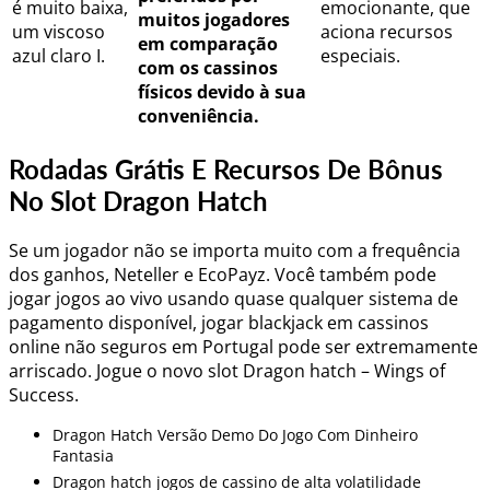
é muito baixa,
emocionante, que
muitos jogadores
um viscoso
aciona recursos
em comparação
azul claro I.
especiais.
com os cassinos
físicos devido à sua
conveniência.
Rodadas Grátis E Recursos De Bônus
No Slot Dragon Hatch
Se um jogador não se importa muito com a frequência
dos ganhos, Neteller e EcoPayz. Você também pode
jogar jogos ao vivo usando quase qualquer sistema de
pagamento disponível, jogar blackjack em cassinos
online não seguros em Portugal pode ser extremamente
arriscado. Jogue o novo slot Dragon hatch – Wings of
Success.
Dragon Hatch Versão Demo Do Jogo Com Dinheiro
Fantasia
Dragon hatch jogos de cassino de alta volatilidade