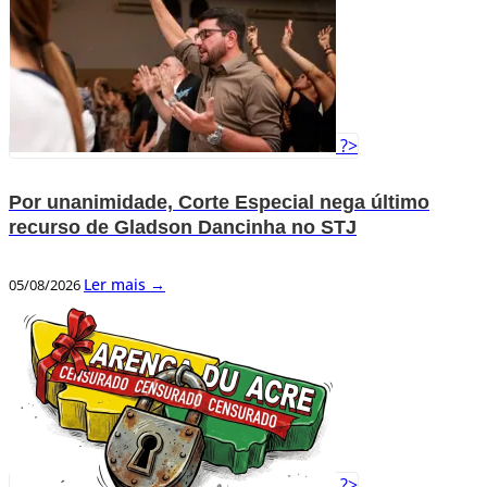
?>
Por unanimidade, Corte Especial nega último
recurso de Gladson Dancinha no STJ
Ler mais →
05/08/2026
?>