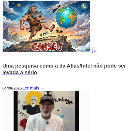
?>
Uma pesquisa como a da Atlas/Intel não pode ser
levada a sério
Ler mais →
04/08/2026