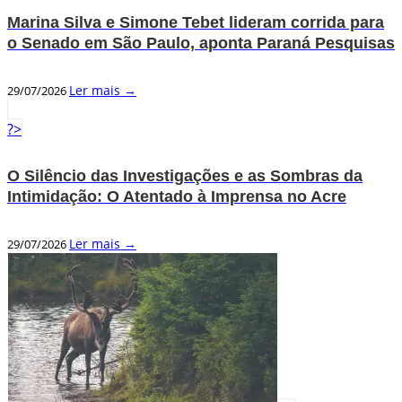
Marina Silva e Simone Tebet lideram corrida para
o Senado em São Paulo, aponta Paraná Pesquisas
Ler mais →
29/07/2026
?>
O Silêncio das Investigações e as Sombras da
Intimidação: O Atentado à Imprensa no Acre
Ler mais →
29/07/2026