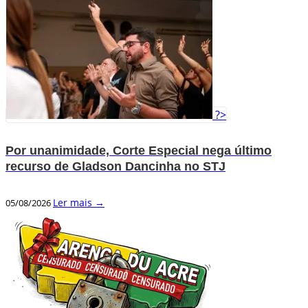
?>
Por unanimidade, Corte Especial nega último
recurso de Gladson Dancinha no STJ
Ler mais →
05/08/2026