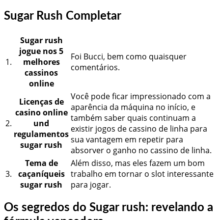
Sugar Rush Completar
Sugar rush
jogue nos 5
Foi Bucci, bem como quaisquer
1.
melhores
comentários.
cassinos
online
Você pode ficar impressionado com a
Licenças de
aparência da máquina no início, e
casino online
também saber quais continuam a
2.
und
existir jogos de cassino de linha para
regulamentos
sua vantagem em repetir para
sugar rush
absorver o ganho no cassino de linha.
Tema de
Além disso, mas eles fazem um bom
3.
caçaníqueis
trabalho em tornar o slot interessante
sugar rush
para jogar.
Os segredos do Sugar rush: revelando a