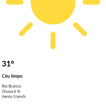
31
°
Céu limpo
Rio Branco
Chuva
6 %
Vento
5 km/h