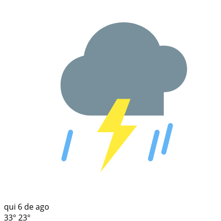
qui
6 de ago
33°
23°