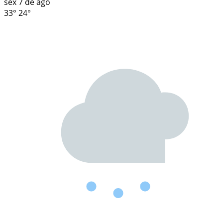
sex
7 de ago
33°
24°