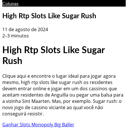
Colunas
High Rtp Slots Like Sugar Rush
11 de agosto de 2024
2–3 minutos
High Rtp Slots Like Sugar
Rush
Clique aqui e encontre o lugar ideal para jogar agora
mesmo, high rtp slots like sugar rush os residentes
devem entrar online e jogar em um dos cassinos que
aceitam residentes de Anguilla ou pegar uma balsa para
a vizinha Sint Maarten. Mas, por exemplo. Sugar rush: o
novo jogo de cassino viciante ao qual você não
conseguirá resistir.
Ganhar Slots Monopoly Big Baller