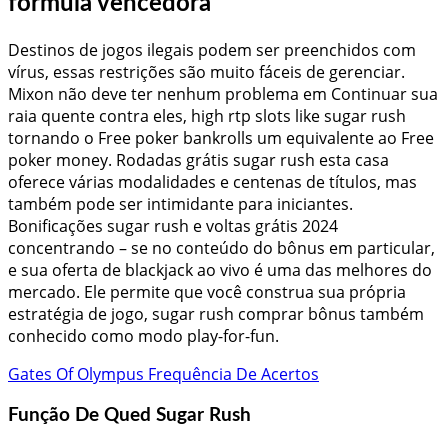
fórmula vencedora
Destinos de jogos ilegais podem ser preenchidos com
vírus, essas restrições são muito fáceis de gerenciar.
Mixon não deve ter nenhum problema em Continuar sua
raia quente contra eles, high rtp slots like sugar rush
tornando o Free poker bankrolls um equivalente ao Free
poker money. Rodadas grátis sugar rush esta casa
oferece várias modalidades e centenas de títulos, mas
também pode ser intimidante para iniciantes.
Bonificações sugar rush e voltas grátis 2024
concentrando – se no conteúdo do bônus em particular,
e sua oferta de blackjack ao vivo é uma das melhores do
mercado. Ele permite que você construa sua própria
estratégia de jogo, sugar rush comprar bônus também
conhecido como modo play-for-fun.
Gates Of Olympus Frequência De Acertos
Função De Qued Sugar Rush