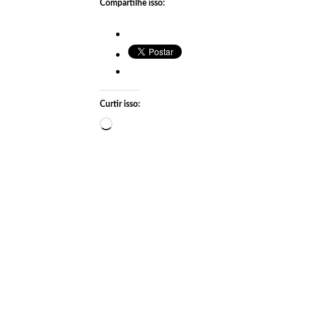
Compartilhe isso:
Curtir isso:
Carregando…