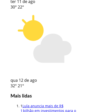
ter
11 de ago
30°
22°
qua
12 de ago
32°
21°
Mais lidas
1
Lula anuncia mais de R$
1 bilhão em investimentos para o