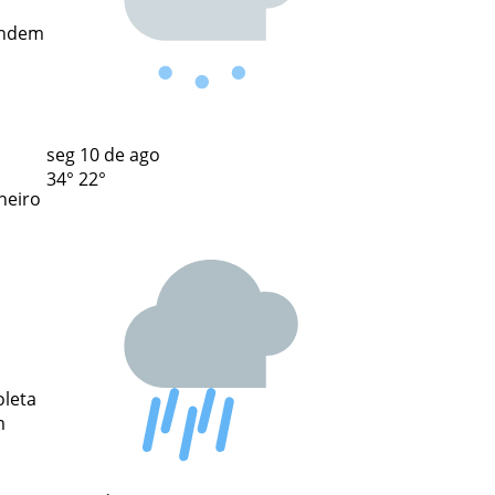
cendem
seg
10 de ago
34°
22°
heiro
oleta
m