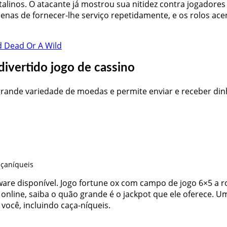
atalinos. O atacante já mostrou sua nitidez contra jogadores
penas de fornecer-lhe serviço repetidamente, e os rolos a
 Dead Or A Wild
ivertido jogo de cassino
grande variedade de moedas e permite enviar e receber din
açaníqueis
are disponível. Jogo fortune ox com campo de jogo 6×5 a r
 online, saiba o quão grande é o jackpot que ele oferece. U
você, incluindo caça-níqueis.