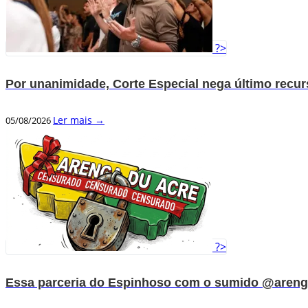
?>
Por unanimidade, Corte Especial nega último recu
Ler mais →
05/08/2026
?>
Essa parceria do Espinhoso com o sumido @areng