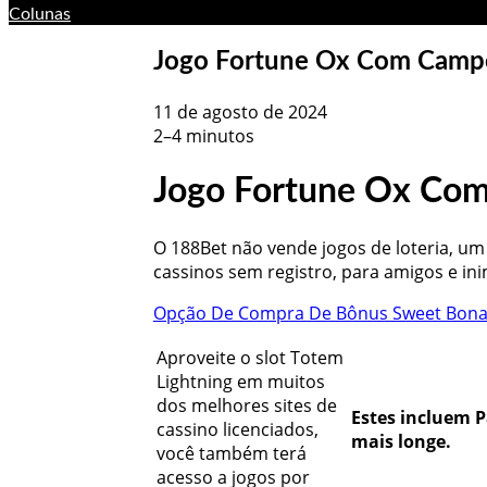
Colunas
Jogo Fortune Ox Com Camp
11 de agosto de 2024
2–4 minutos
Jogo Fortune Ox Co
O 188Bet não vende jogos de loteria, um 
cassinos sem registro, para amigos e ini
Opção De Compra De Bônus Sweet Bon
Aproveite o slot Totem
Lightning em muitos
dos melhores sites de
Estes incluem P
cassino licenciados,
mais longe.
você também terá
acesso a jogos por