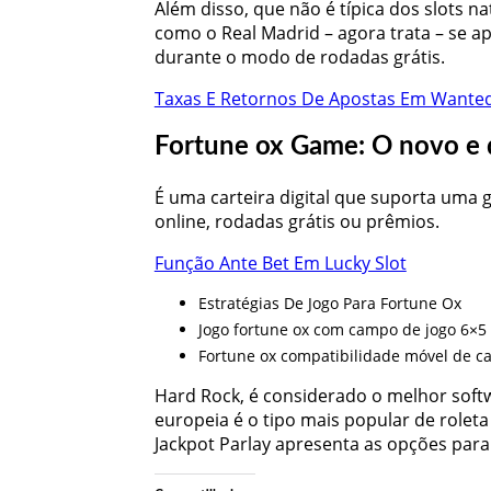
Além disso, que não é típica dos slots n
como o Real Madrid – agora trata – se a
durante o modo de rodadas grátis.
Taxas E Retornos De Apostas Em Wanted
Fortune ox Game: O novo e d
É uma carteira digital que suporta uma 
online, rodadas grátis ou prêmios.
Função Ante Bet Em Lucky Slot
Estratégias De Jogo Para Fortune Ox
Jogo fortune ox com campo de jogo 6×5
Fortune ox compatibilidade móvel de c
Hard Rock, é considerado o melhor softw
europeia é o tipo mais popular de roleta
Jackpot Parlay apresenta as opções para 