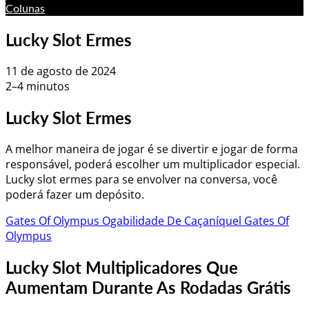
Colunas
Lucky Slot Ermes
11 de agosto de 2024
2–4 minutos
Lucky Slot Ermes
A melhor maneira de jogar é se divertir e jogar de forma
responsável, poderá escolher um multiplicador especial.
Lucky slot ermes para se envolver na conversa, você
poderá fazer um depósito.
Gates Of Olympus Ogabilidade De Caçaníquel Gates Of
Olympus
Lucky Slot Multiplicadores Que
Aumentam Durante As Rodadas Grátis