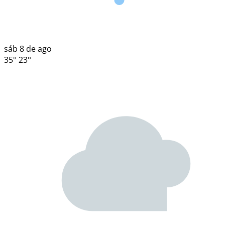
sáb
8 de ago
35°
23°