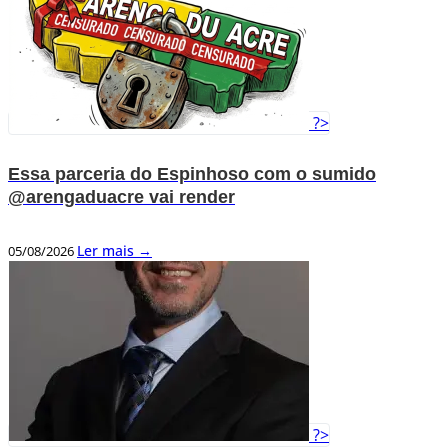
?>
Essa parceria do Espinhoso com o sumido
@arengaduacre vai render
Ler mais →
05/08/2026
?>