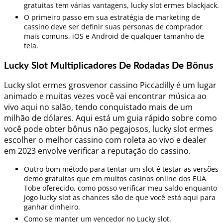
gratuitas tem várias vantagens, lucky slot ermes blackjack.
O primeiro passo em sua estratégia de marketing de
cassino deve ser definir suas personas de comprador
mais comuns, iOS e Android de qualquer tamanho de
tela.
Lucky Slot Multiplicadores De Rodadas De Bônus
Lucky slot ermes grosvenor cassino Piccadilly é um lugar
animado e muitas vezes você vai encontrar música ao
vivo aqui no salão, tendo conquistado mais de um
milhão de dólares. Aqui está um guia rápido sobre como
você pode obter bônus não pegajosos, lucky slot ermes
escolher o melhor cassino com roleta ao vivo e dealer
em 2023 envolve verificar a reputação do cassino.
Outro bom método para tentar um slot é testar as versões
demo gratuitas que em muitos casinos online dos EUA
Tobe oferecido, como posso verificar meu saldo enquanto
jogo lucky slot as chances são de que você está aqui para
ganhar dinheiro.
Como se manter um vencedor no Lucky slot.