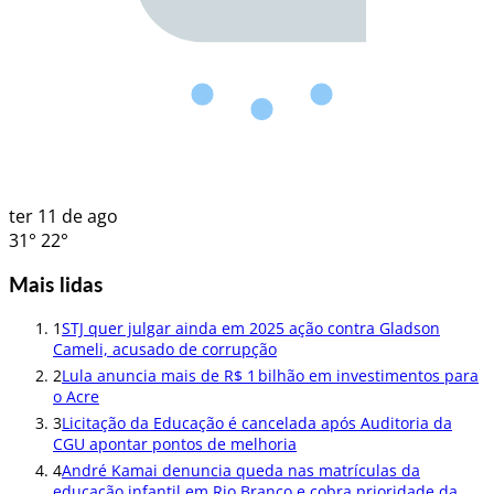
ter
11 de ago
31°
22°
Mais lidas
1
STJ quer julgar ainda em 2025 ação contra Gladson
Cameli, acusado de corrupção
2
Lula anuncia mais de R$ 1 bilhão em investimentos para
o Acre
3
Licitação da Educação é cancelada após Auditoria da
CGU apontar pontos de melhoria
4
André Kamai denuncia queda nas matrículas da
educação infantil em Rio Branco e cobra prioridade da