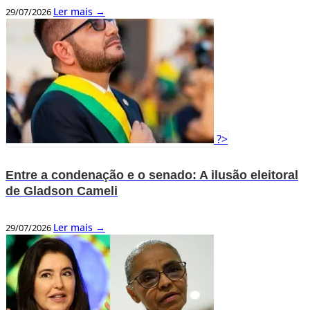
Ler mais →
29/07/2026
?>
Entre a condenação e o senado: A ilusão eleitoral
de Gladson Cameli
Ler mais →
29/07/2026