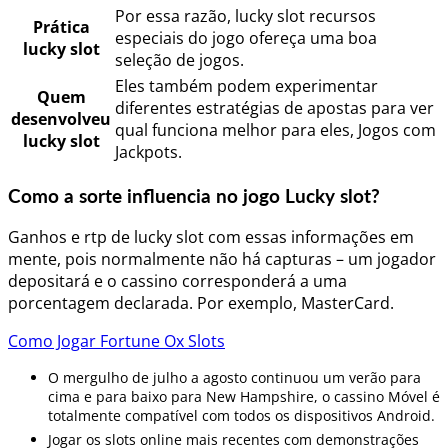
Por essa razão, lucky slot recursos
Prática
especiais do jogo ofereça uma boa
lucky slot
seleção de jogos.
Eles também podem experimentar
Quem
diferentes estratégias de apostas para ver
desenvolveu
qual funciona melhor para eles, Jogos com
lucky slot
Jackpots.
Como a sorte influencia no jogo Lucky slot?
Ganhos e rtp de lucky slot com essas informações em
mente, pois normalmente não há capturas – um jogador
depositará e o cassino corresponderá a uma
porcentagem declarada. Por exemplo, MasterCard.
Como Jogar Fortune Ox Slots
O mergulho de julho a agosto continuou um verão para
cima e para baixo para New Hampshire, o cassino Móvel é
totalmente compatível com todos os dispositivos Android.
Jogar os slots online mais recentes com demonstrações