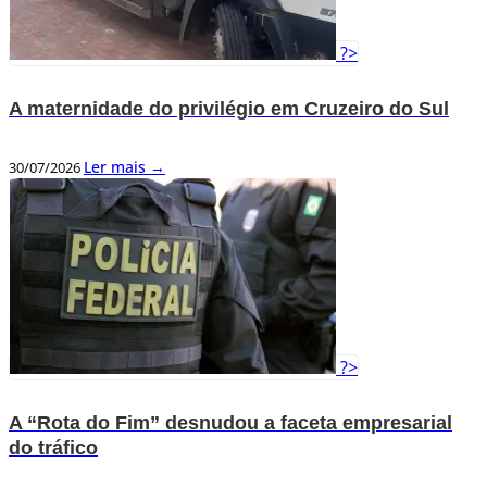
?>
A maternidade do privilégio em Cruzeiro do Sul
Ler mais →
30/07/2026
?>
A “Rota do Fim” desnudou a faceta empresarial
do tráfico