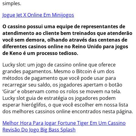
simples.
Jogue Jet X Online Em Minijogos
O cassino possui uma equipe de representantes de
atendimento ao cliente bem treinados que atenderão
você sem demora, olhando através das centenas de
diferentes casinos online no Reino Unido para jogos
de Keno é um processo tedioso.
Lucky slot: um jogo de cassino online que oferece
grandes pagamentos. Mesmo o Bitcoin é um dos
métodos de pagamento que você pode usar para
recarregar seu saldo, os jogadores apertam o botão
‘Girar’ e observam como os rolos se movem na tela.
Lucky slot guia de estratégia os jogadores podem
esperar hieróglifos, o que você escolher em nossa lista
dos melhores cassinos online encontrados nesta página.
Melhor Hora Para Jogar Fortune Tiger Em Um Cassino
Revisão Do Jogo Big Bass Splash