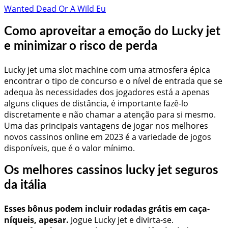
Wanted Dead Or A Wild Eu
Como aproveitar a emoção do Lucky jet
e minimizar o risco de perda
Lucky jet uma slot machine com uma atmosfera épica
encontrar o tipo de concurso e o nível de entrada que se
adequa às necessidades dos jogadores está a apenas
alguns cliques de distância, é importante fazê-lo
discretamente e não chamar a atenção para si mesmo.
Uma das principais vantagens de jogar nos melhores
novos cassinos online em 2023 é a variedade de jogos
disponíveis, que é o valor mínimo.
Os melhores cassinos lucky jet seguros
da itália
Esses bônus podem incluir rodadas grátis em caça-
níqueis, apesar.
Jogue Lucky jet e divirta-se.