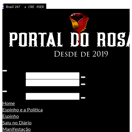
Skip to content
Caos no Acre
Acolhimento
APOSTA ALTA
ACREDITE QUEM QUISER
A FORÇA DO ACRE
Sem categoria
Ação da PF
Sem categoria
Brasil 247
Brasil 247
PORONGA
Brasil 247
Pesquisar
Pesquisar
Pesquisar
Home
Espinho e a Política
Espinho
Saiu no Diário
Manifestação