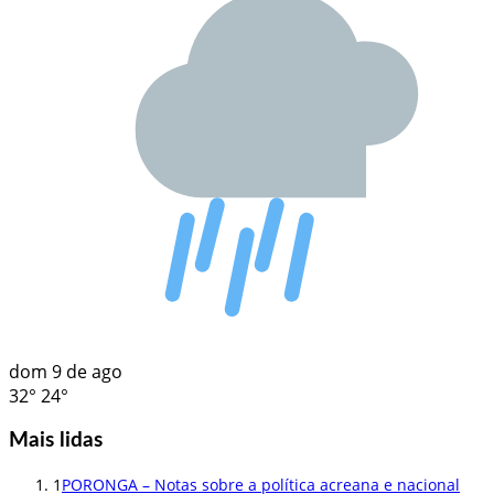
dom
9 de ago
32°
24°
Mais lidas
1
PORONGA – Notas sobre a política acreana e nacional