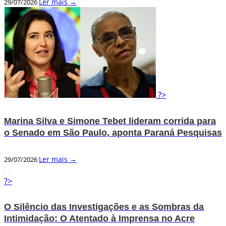
Ler mais →
29/07/2026
?>
Marina Silva e Simone Tebet lideram corrida para
o Senado em São Paulo, aponta Paraná Pesquisas
Ler mais →
29/07/2026
?>
O Silêncio das Investigações e as Sombras da
Intimidação: O Atentado à Imprensa no Acre