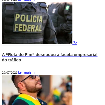
?>
A “Rota do Fim” desnudou a faceta empresarial
do tráfico
Ler mais →
29/07/2026