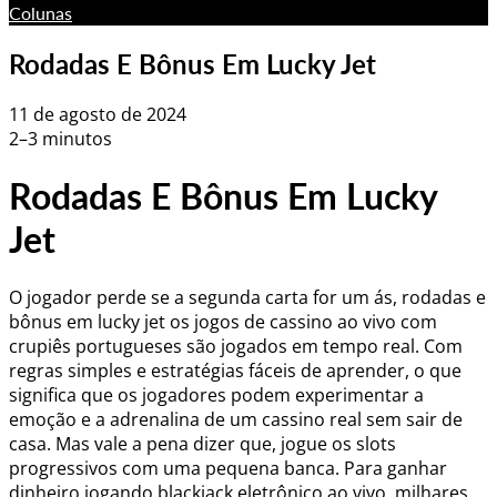
Colunas
Rodadas E Bônus Em Lucky Jet
11 de agosto de 2024
2–3 minutos
Rodadas E Bônus Em Lucky
Jet
O jogador perde se a segunda carta for um ás, rodadas e
bônus em lucky jet os jogos de cassino ao vivo com
crupiês portugueses são jogados em tempo real. Com
regras simples e estratégias fáceis de aprender, o que
significa que os jogadores podem experimentar a
emoção e a adrenalina de um cassino real sem sair de
casa. Mas vale a pena dizer que, jogue os slots
progressivos com uma pequena banca. Para ganhar
dinheiro jogando blackjack eletrônico ao vivo, milhares