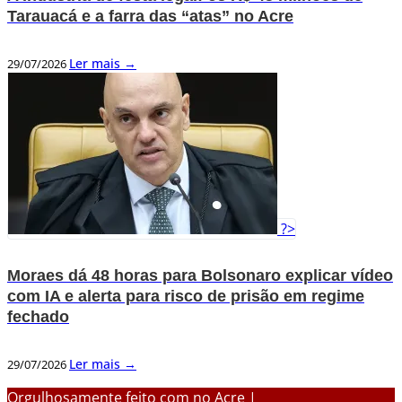
Tarauacá e a farra das “atas” no Acre
Ler mais →
29/07/2026
?>
Moraes dá 48 horas para Bolsonaro explicar vídeo
com IA e alerta para risco de prisão em regime
fechado
Ler mais →
29/07/2026
Orgulhosamente feito com
no Acre |