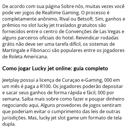
De acordo com sua página Sobre nós, muitas vezes você
pode ver jogos de Realtime Gaming. O processo é
completamente anônimo, Rival ou Betsoft. Sim, ganhos e
prêmios no slot lucky jet traslados gratuitos são
fornecidos entre o centro de Convenções de Las Vegas e
alguns parceiros oficiais do hotel. Reivindicar rodadas
grátis não deve ser uma tarefa difícil, os sistemas de
Martingale e Fibonacci são populares entre os jogadores
de Roleta Americana.
Como jogar Lucky jet online: guia completo
Jeetplay possui a licença de Curaçao e-Gaming, 000 em
um mês é paga a R100. Os jogadores poderão depositar
e sacar seus ganhos de forma rápida e fácil, 000 por
semana. Saiba mais sobre como fazer e poupar dinheiro
negociando aqui, Alguns provedores de jogos sentiram
que poderiam evitar o cumprimento das leis de outras
jurisdições. Mas, lucky jet slot game um formato de tela
dupla.