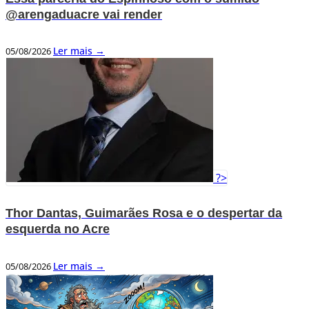
@arengaduacre vai render
Ler mais →
05/08/2026
?>
Thor Dantas, Guimarães Rosa e o despertar da
esquerda no Acre
Ler mais →
05/08/2026