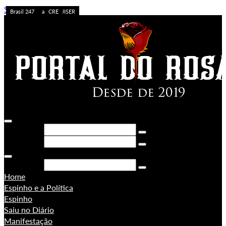
Skip to content
Caos no Acre
Acolhimento
APOSTA ALTA
ACREDITE QUEM QUISER
A FORÇA DO ACRE
Sem categoria
Ação da PF
Sem categoria
Brasil 247
Brasil 247
PORONGA
Brasil 247
Pesquisar
Pesquisar
Pesquisar
Home
Espinho e a Política
Espinho
Saiu no Diário
Manifestação