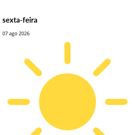
sexta-feira
07 ago 2026