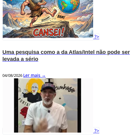
?>
Uma pesquisa como a da Atlas/Intel não pode ser
levada a sério
Ler mais →
04/08/2026
?>