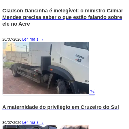
Gladson Dancinha é inelegível: o ministro Gilmar
Mendes precisa saber o que estão falando sobre
ele no Acre
Ler mais →
30/07/2026
?>
A maternidade do privilégio em Cruzeiro do Sul
Ler mais →
30/07/2026