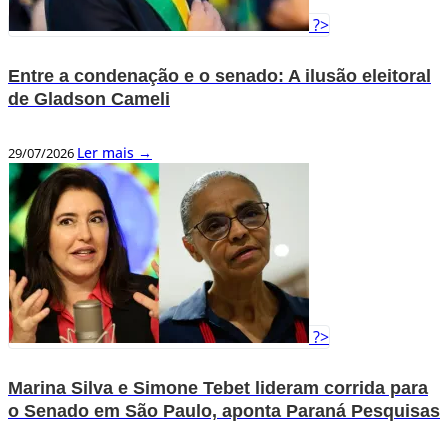
?>
Entre a condenação e o senado: A ilusão eleitoral
de Gladson Cameli
Ler mais →
29/07/2026
?>
Marina Silva e Simone Tebet lideram corrida para
o Senado em São Paulo, aponta Paraná Pesquisas