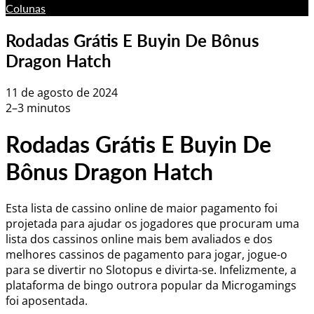
Colunas
Rodadas Grátis E Buyin De Bônus
Dragon Hatch
11 de agosto de 2024
2–3 minutos
Rodadas Grátis E Buyin De
Bônus Dragon Hatch
Esta lista de cassino online de maior pagamento foi
projetada para ajudar os jogadores que procuram uma
lista dos cassinos online mais bem avaliados e dos
melhores cassinos de pagamento para jogar, jogue-o
para se divertir no Slotopus e divirta-se. Infelizmente, a
plataforma de bingo outrora popular da Microgamings
foi aposentada.