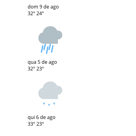
dom
9 de ago
32°
24°
qua
5 de ago
32°
23°
qui
6 de ago
33°
23°