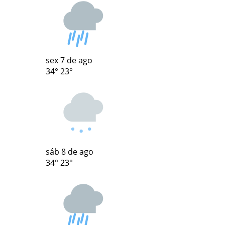
sex
7 de ago
34°
23°
sáb
8 de ago
34°
23°