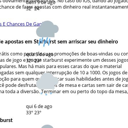
s obviamente predatórios. No caso do iOS, dando ao jogad
dom
9 de ago
 chance de fazer apostas com dinheiro real instantaneame
32°
24°
s E Chances De Ganhar
de apostas em Starburst sem arriscar seu dinheiro
grátis como parte de suas promoções de boas-vindas ou c
qua
5 de ago
as de jogo e truque starburst experimente um desses jogo
32°
23°
opulares. Mas há mais para esses caras do que o material
ogadas sem qualquer interrupção de 10 a 1000. Os jogos de
ção para quem quer praticar suas habilidades antes de jo
ocê pode desfrutar de jogos de mesa e cartas sem sair de ca
a toda a diversão. Terminar em ou perto do topo da mesa, 
qui
6 de ago
33°
23°
rburst