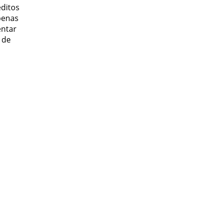
éditos
penas
entar
 de