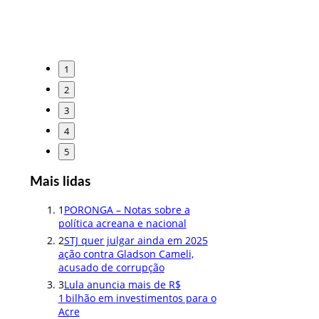
1
2
3
4
5
Mais lidas
1
PORONGA – Notas sobre a
política acreana e nacional
2
STJ quer julgar ainda em 2025
ação contra Gladson Cameli,
acusado de corrupção
3
Lula anuncia mais de R$
1 bilhão em investimentos para o
Acre