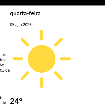
quarta-feira
05 ago 2026
r as
deia
 Ao
 03 de
e
24
°
a de