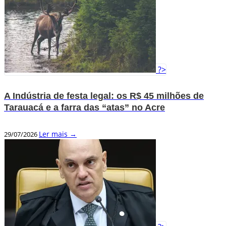
?>
A Indústria de festa legal: os R$ 45 milhões de
Tarauacá e a farra das “atas” no Acre
Ler mais →
29/07/2026