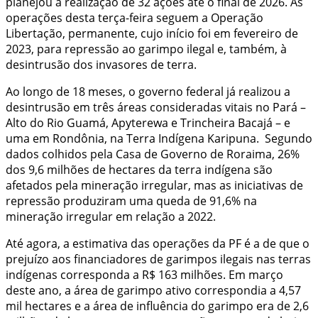
planejou a realização de 32 ações até o final de 2026. As
operações desta terça-feira seguem a Operação
Libertação, permanente, cujo início foi em fevereiro de
2023, para repressão ao garimpo ilegal e, também, à
desintrusão dos invasores de terra.
Ao longo de 18 meses, o governo federal já realizou a
desintrusão em três áreas consideradas vitais no Pará –
Alto do Rio Guamá, Apyterewa e Trincheira Bacajá – e
uma em Rondônia, na Terra Indígena Karipuna. Segundo
dados colhidos pela Casa de Governo de Roraima, 26%
dos 9,6 milhões de hectares da terra indígena são
afetados pela mineração irregular, mas as iniciativas de
repressão produziram uma queda de 91,6% na
mineração irregular em relação a 2022.
Até agora, a estimativa das operações da PF é a de que o
prejuízo aos financiadores de garimpos ilegais nas terras
indígenas corresponda a R$ 163 milhões. Em março
deste ano, a área de garimpo ativo correspondia a 4,57
mil hectares e a área de influência do garimpo era de 2,6