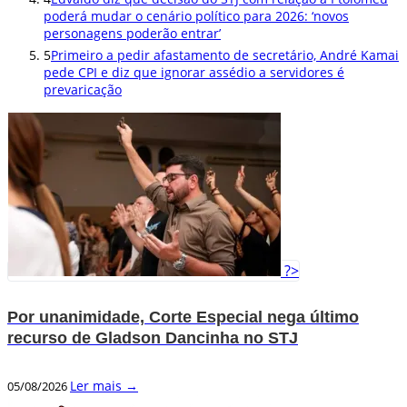
poderá mudar o cenário político para 2026: ‘novos
personagens poderão entrar’
5
Primeiro a pedir afastamento de secretário, André Kamai
pede CPI e diz que ignorar assédio a servidores é
prevaricação
?>
Por unanimidade, Corte Especial nega último
recurso de Gladson Dancinha no STJ
Ler mais →
05/08/2026