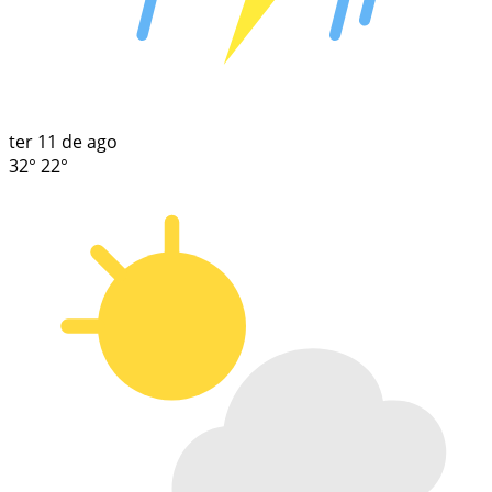
ter
11 de ago
32°
22°