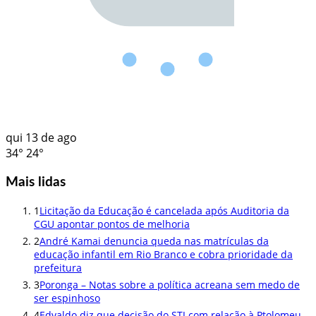
qui
13 de ago
34°
24°
Mais lidas
1
Licitação da Educação é cancelada após Auditoria da
CGU apontar pontos de melhoria
2
André Kamai denuncia queda nas matrículas da
educação infantil em Rio Branco e cobra prioridade da
prefeitura
3
Poronga – Notas sobre a política acreana sem medo de
ser espinhoso
4
Edvaldo diz que decisão do STJ com relação à Ptolomeu