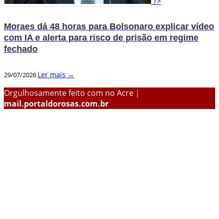
?>
Moraes dá 48 horas para Bolsonaro explicar vídeo
com IA e alerta para risco de prisão em regime
fechado
Ler mais →
29/07/2026
Orgulhosamente feito com
no Acre |
mail.portaldorosas.com.br