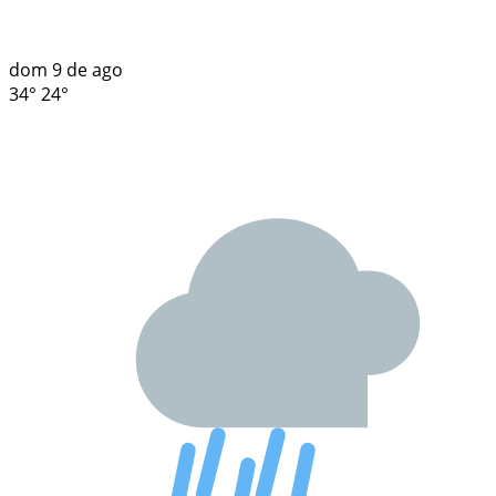
dom
9 de ago
34°
24°