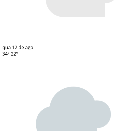
qua
12 de ago
34°
22°