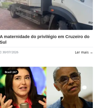
?>
A maternidade do privilégio em Cruzeiro do
Sul
Ler mais →
30/07/2026
Brasil 247