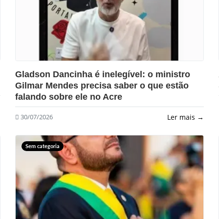
?>
Gladson Dancinha é inelegível: o ministro
Gilmar Mendes precisa saber o que estão
falando sobre ele no Acre
→
Ler mais →
30/07/2026
Sem categoria