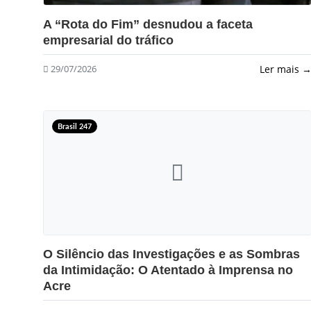
?>
A “Rota do Fim” desnudou a faceta
empresarial do tráfico
Ler mais 
29/07/2026
Brasil 247
?>
O Silêncio das Investigações e as Sombras
da Intimidação: O Atentado à Imprensa no
Acre