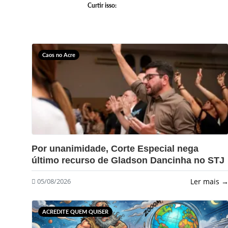
Curtir isso:
Caos no Acre
?>
Por unanimidade, Corte Especial nega
último recurso de Gladson Dancinha no STJ
Ler mais 
05/08/2026
ACREDITE QUEM QUISER