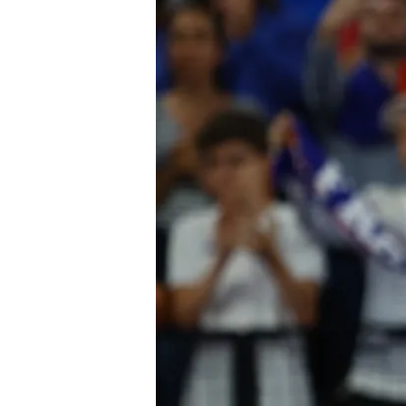
9 D
34