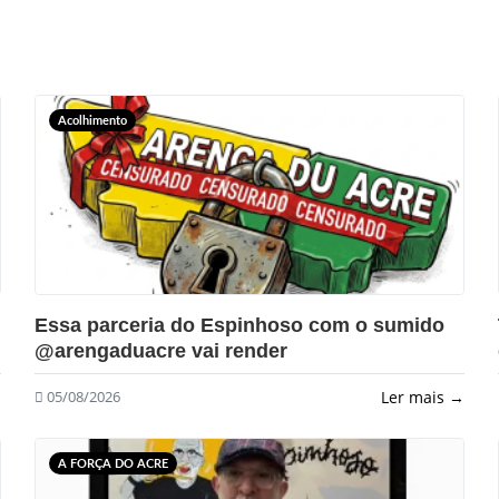
Acolhimento
?>
Essa parceria do Espinhoso com o sumido
@arengaduacre vai render
→
Ler mais →
05/08/2026
A FORÇA DO ACRE