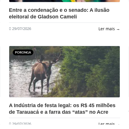
?>
Entre a condenação e o senado: A ilusão
eleitoral de Gladson Cameli
→
Ler mais →
29/07/2026
PORONGA
?>
A Indústria de festa legal: os R$ 45 milhões
de Tarauacá e a farra das “atas” no Acre
Ler mais →
29/07/2026