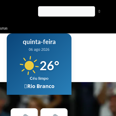
lunas
quinta-feira
06 ago 2026
26
°
Céu limpo
Rio Branco
Chuva
6 %
Vento
7 km/h