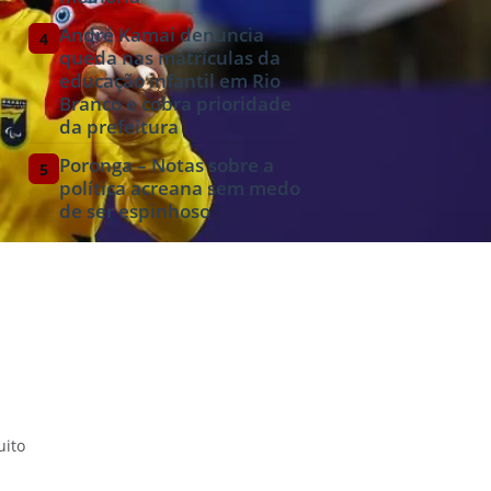
André Kamai denuncia
4
queda nas matrículas da
educação infantil em Rio
Branco e cobra prioridade
da prefeitura
Poronga – Notas sobre a
5
política acreana sem medo
de ser espinhoso
uito