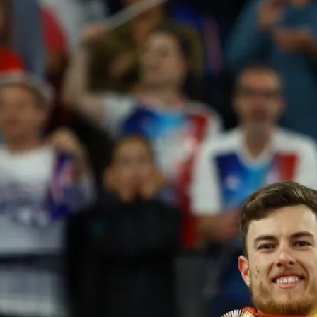
Qui
Dom
Seg
Sex
e Ago
10 De Ago
7 De Ago
6 De Ago
°
25°
31°
23°
34°
24°
33°
23°