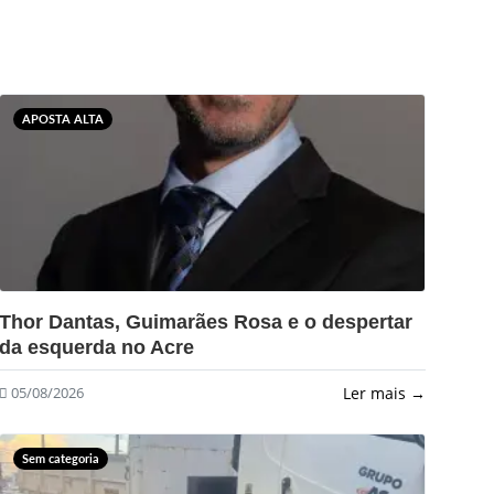
APOSTA ALTA
?>
Thor Dantas, Guimarães Rosa e o despertar
da esquerda no Acre
Ler mais →
05/08/2026
Sem categoria