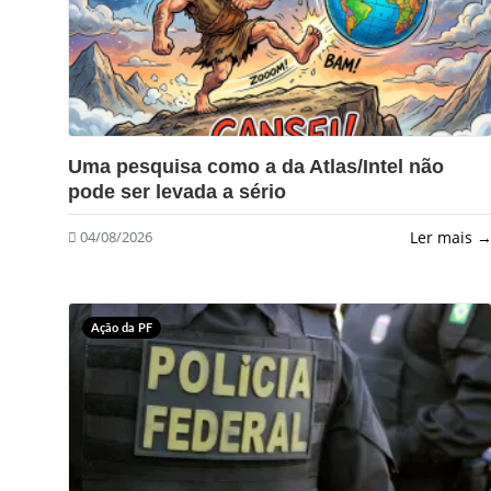
?>
Uma pesquisa como a da Atlas/Intel não
pode ser levada a sério
Ler mais 
04/08/2026
Ação da PF