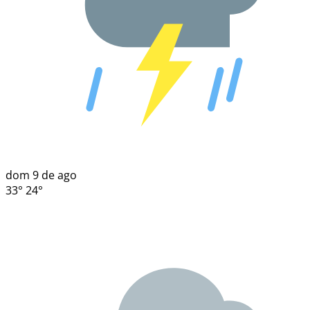
dom
9 de ago
33°
24°