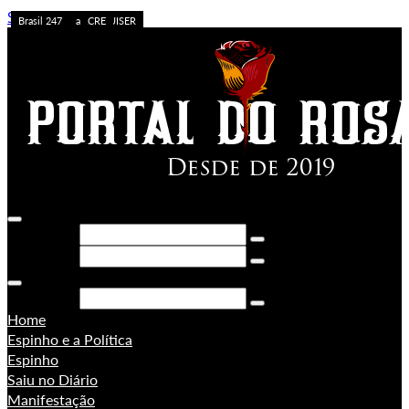
Skip to content
Caos no Acre
Acolhimento
APOSTA ALTA
ACREDITE QUEM QUISER
A FORÇA DO ACRE
Sem categoria
Ação da PF
Sem categoria
Brasil 247
Brasil 247
PORONGA
Brasil 247
Pesquisar
Pesquisar
Pesquisar
Home
Espinho e a Política
Espinho
Saiu no Diário
Manifestação