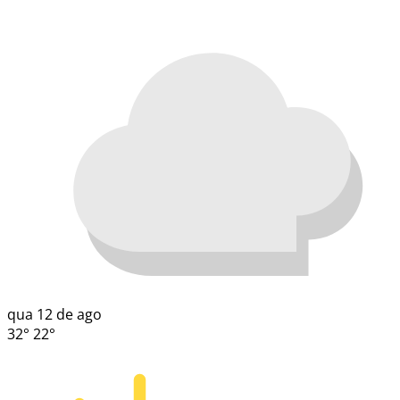
qua
12 de ago
32°
22°