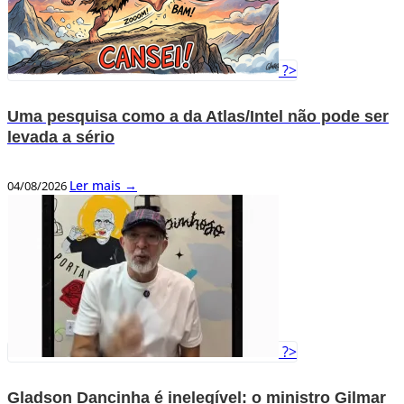
?>
Uma pesquisa como a da Atlas/Intel não pode ser
levada a sério
Ler mais →
04/08/2026
?>
Gladson Dancinha é inelegível: o ministro Gilmar