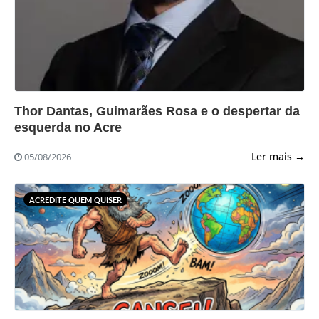
?>
Thor Dantas, Guimarães Rosa e o despertar da
esquerda no Acre
Ler mais →
05/08/2026
ACREDITE QUEM QUISER