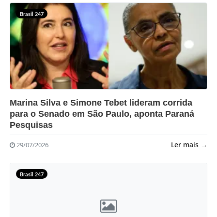
Brasil 247
?>
Marina Silva e Simone Tebet lideram corrida
para o Senado em São Paulo, aponta Paraná
Pesquisas
Ler mais →
29/07/2026
Brasil 247