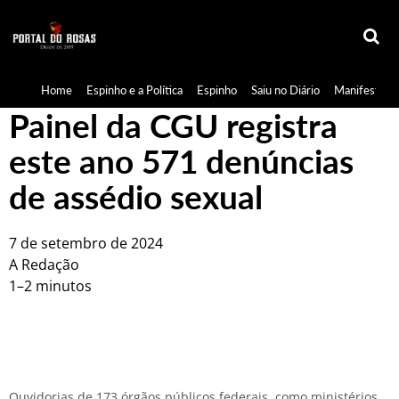
Home
Espinho e a Política
Espinho
Saiu no Diário
Manifestaçã
Painel da CGU registra
este ano 571 denúncias
de assédio sexual
7 de setembro de 2024
A Redação
1–2 minutos
Ouvidorias de 173 órgãos públicos federais, como ministérios,