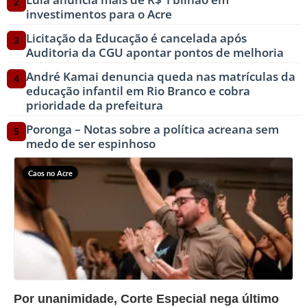
2
investimentos para o Acre
Licitação da Educação é cancelada após
3
Auditoria da CGU apontar pontos de melhoria
André Kamai denuncia queda nas matrículas da
4
educação infantil em Rio Branco e cobra
prioridade da prefeitura
Poronga – Notas sobre a política acreana sem
5
medo de ser espinhoso
Caos no Acre
?>
Por unanimidade, Corte Especial nega último