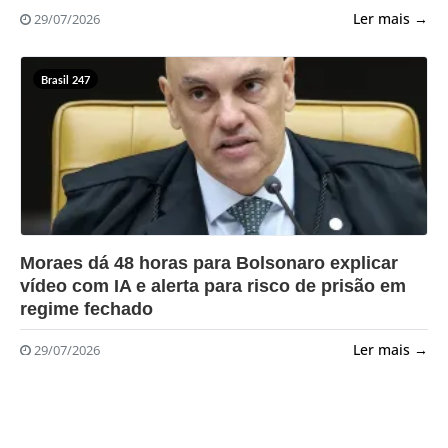
Ler mais →
29/07/2026
Brasil 247
?>
Moraes dá 48 horas para Bolsonaro explicar
vídeo com IA e alerta para risco de prisão em
regime fechado
Ler mais →
29/07/2026
Orgulhosamente feito com
no Acre |
mail.portaldorosas.com.br