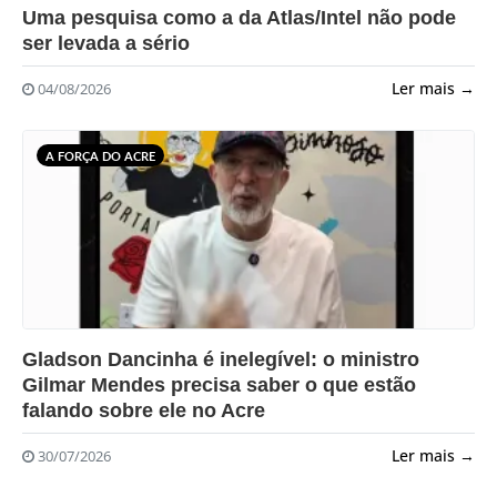
?>
Uma pesquisa como a da Atlas/Intel não pode
ser levada a sério
Ler mais →
04/08/2026
A FORÇA DO ACRE
?>
Gladson Dancinha é inelegível: o ministro
Gilmar Mendes precisa saber o que estão
falando sobre ele no Acre
Ler mais →
30/07/2026