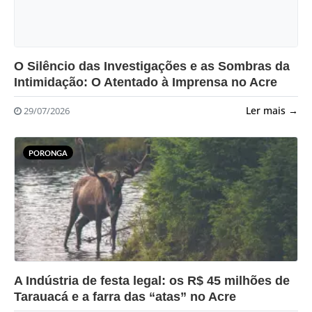
?>
O Silêncio das Investigações e as Sombras da
Intimidação: O Atentado à Imprensa no Acre
Ler mais →
29/07/2026
PORONGA
?>
A Indústria de festa legal: os R$ 45 milhões de
Tarauacá e a farra das “atas” no Acre