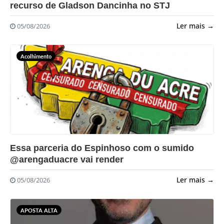
recurso de Gladson Dancinha no STJ
Ler mais →
05/08/2026
Acolhimento
?>
Essa parceria do Espinhoso com o sumido
@arengaduacre vai render
Ler mais →
05/08/2026
APOSTA ALTA