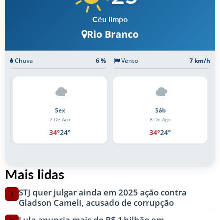
Céu limpo
Rio Branco
Chuva
6 %
Vento
7 km/h
Sáb
Dom
8 De Ago
9 De Ago
34°
24°
34°
25°
Mais lidas
STJ quer julgar ainda em 2025 ação contra
1
Gladson Cameli, acusado de corrupção
Lula anuncia mais de R$ 1 bilhão em