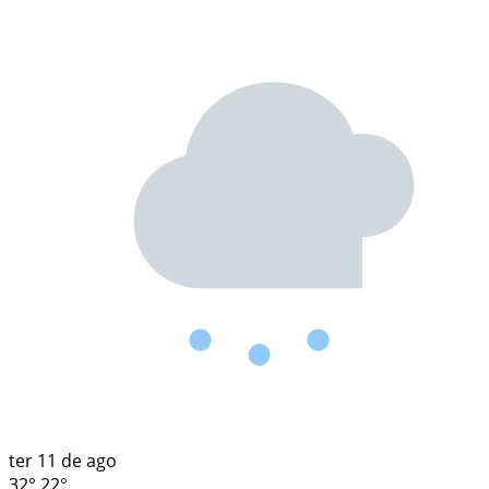
ter
11 de ago
32°
22°