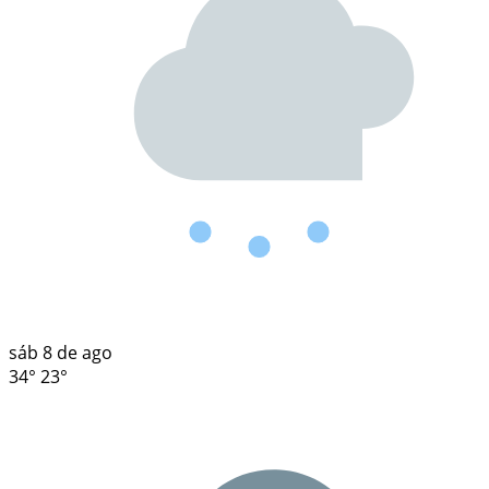
sáb
8 de ago
34°
23°