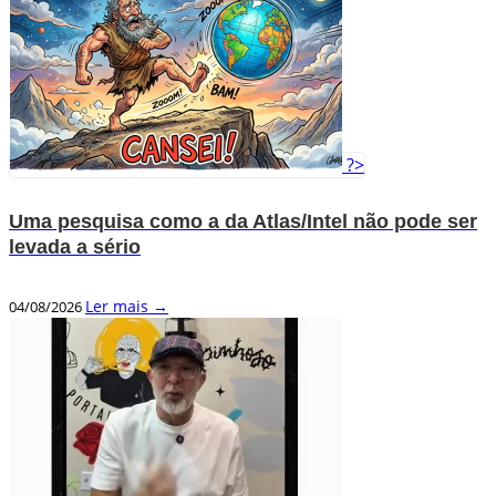
?>
Uma pesquisa como a da Atlas/Intel não pode ser
levada a sério
Ler mais →
04/08/2026