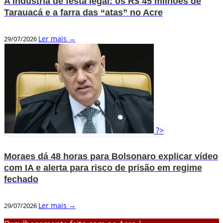
A Indústria de festa legal: os R$ 45 milhões de
Tarauacá e a farra das “atas” no Acre
Ler mais →
29/07/2026
?>
Moraes dá 48 horas para Bolsonaro explicar vídeo
com IA e alerta para risco de prisão em regime
fechado
Ler mais →
29/07/2026