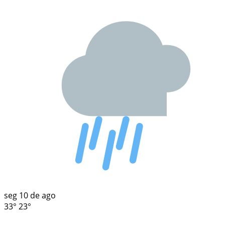
seg
10 de ago
33°
23°