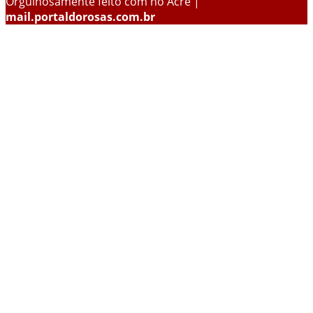
Orgulhosamente feito com
no Acre |
mail.portaldorosas.com.br