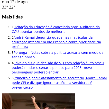
qua
12 de ago
33°
22°
Mais lidas
1
Licitação da Educação é cancelada após Auditoria da
CGU apontar pontos de melhoria
2
André Kamai denuncia queda nas matrículas da
educação infantil em Rio Branco e cobra prioridade da
prefeitura
3
Poronga – Notas sobre a política acreana sem medo de
ser espinhoso
4
Edvaldo diz que decisão do STJ com relação à Ptolomeu
poderá mudar o cenário político para 2026: ‘novos
personagens poderão entrar’
5
Primeiro a pedir afastamento de secretário, André Kamai
pede CPI e diz que ignorar assédio a servidores é
prevaricação