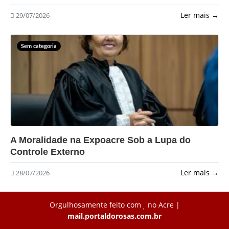
Ler mais →
29/07/2026
Sem categoria
?>
A Moralidade na Expoacre Sob a Lupa do
Controle Externo
Ler mais →
28/07/2026
Orgulhosamente feito com
no Acre |
mail.portaldorosas.com.br