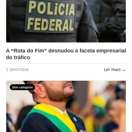
?>
A “Rota do Fim” desnudou a faceta empresarial
do tráfico
Ler mais →
29/07/2026
Sem categoria