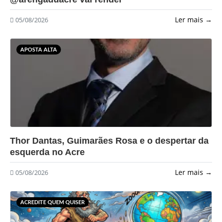
Ler mais →
05/08/2026
APOSTA ALTA
?>
Thor Dantas, Guimarães Rosa e o despertar da
esquerda no Acre
Ler mais →
05/08/2026
ACREDITE QUEM QUISER