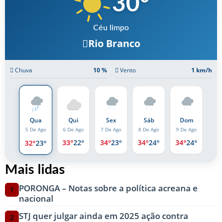
30
°
Céu limpo
Rio Branco
Chuva
10 %
Vento
1 km/h
Qua
Qui
Sex
Sáb
Dom
6 De Ago
7 De Ago
8 De Ago
9 De Ago
5 De Ago
33°
22°
34°
23°
34°
24°
34°
24°
32°
23°
Mais lidas
PORONGA – Notas sobre a política acreana e
1
nacional
STJ quer julgar ainda em 2025 ação contra
2