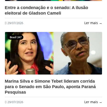
?>
Entre a condenação e o senado: A ilusão
eleitoral de Gladson Cameli
Ler mais →
29/07/2026
Brasil 247
?>
Marina Silva e Simone Tebet lideram corrida
para o Senado em São Paulo, aponta Paraná
Pesquisas
Ler mais →
29/07/2026