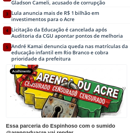
Gladson Cameli, acusado de corrupção
Lula anuncia mais de R$ 1 bilhão em
3
investimentos para o Acre
Licitação da Educação é cancelada após
4
Auditoria da CGU apontar pontos de melhoria
André Kamai denuncia queda nas matrículas da
5
educação infantil em Rio Branco e cobra
prioridade da prefeitura
Acolhimento
?>
Essa parceria do Espinhoso com o sumido
@arengaduacre vai render