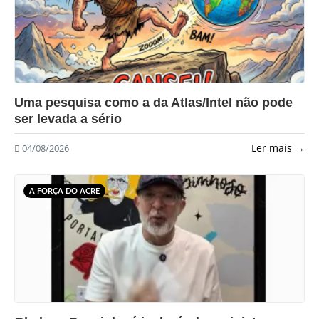
?>
Uma pesquisa como a da Atlas/Intel não pode
ser levada a sério
Ler mais →
04/08/2026
A FORÇA DO ACRE
?>