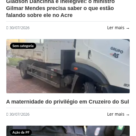
Gladson Dancinha é inelegível: o ministro
Gilmar Mendes precisa saber o que estão
falando sobre ele no Acre
Ler mais →
30/07/2026
Sem categoria
?>
A maternidade do privilégio em Cruzeiro do Sul
Ler mais →
30/07/2026
Ação da PF