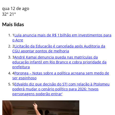
qua
12 de ago
32°
21°
Mais lidas
1
Lula anuncia mais de R$ 1 bilhão em investimentos para
o Acre
2
Licitação da Educação é cancelada após Auditoria da
CGU apontar pontos de melhoria
3
André Kamai denuncia queda nas matrículas da
educação infantil em Rio Branco e cobra prioridade da
prefeitura
4
Poronga – Notas sobre a política acreana sem medo de
ser espinhoso
5
Edvaldo diz que decisão do STJ com relação à Ptolomeu
poderá mudar o cenário político para 2026: ‘novos
personagens poderão entrar’