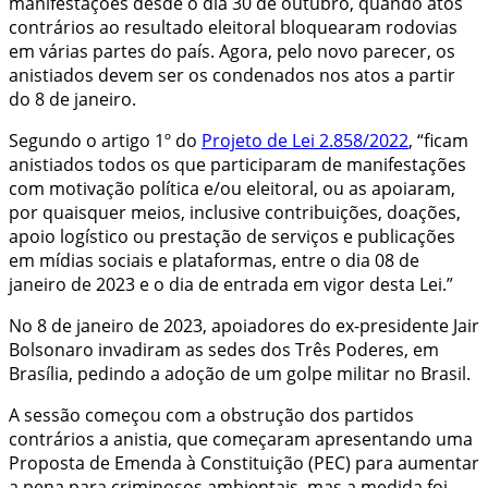
manifestações desde o dia 30 de outubro, quando atos
contrários ao resultado eleitoral bloquearam rodovias
em várias partes do país. Agora, pelo novo parecer, os
anistiados devem ser os condenados nos atos a partir
do 8 de janeiro.
Segundo o artigo 1º do
Projeto de Lei 2.858/2022
, “ficam
anistiados todos os que participaram de manifestações
com motivação política e/ou eleitoral, ou as apoiaram,
por quaisquer meios, inclusive contribuições, doações,
apoio logístico ou prestação de serviços e publicações
em mídias sociais e plataformas, entre o dia 08 de
janeiro de 2023 e o dia de entrada em vigor desta Lei.”
No 8 de janeiro de 2023, apoiadores do ex-presidente Jair
Bolsonaro invadiram as sedes dos Três Poderes, em
Brasília, pedindo a adoção de um golpe militar no Brasil.
A sessão começou com a obstrução dos partidos
contrários a anistia, que começaram apresentando uma
Proposta de Emenda à Constituição (PEC) para aumentar
a pena para criminosos ambientais, mas a medida foi