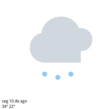
seg
10 de ago
34°
22°