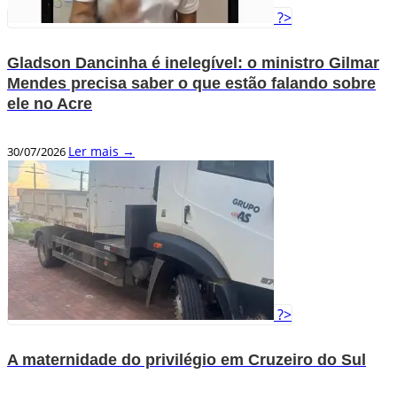
?>
Gladson Dancinha é inelegível: o ministro Gilmar
Mendes precisa saber o que estão falando sobre
ele no Acre
Ler mais →
30/07/2026
?>
A maternidade do privilégio em Cruzeiro do Sul