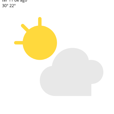
ter
11 de ago
30°
22°