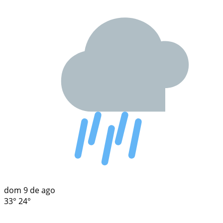
dom
9 de ago
33°
24°