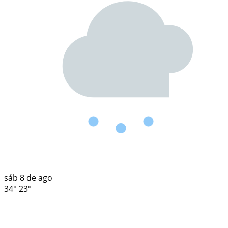
sáb
8 de ago
34°
23°