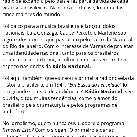
rádio se expandiu pelo país e fez parte da vida de cada
vez mais brasileiros. Na época, inclusive, foi uma das
cinco maiores do mundo!
Foi palco para a música brasileira e lançou ídolos
nacionais. Luiz Gonzaga, Cauby Peixoto e Marlene são
alguns dos nomes que passaram pelo palco da Nacional
do Rio de Janeiro. Com o interesse de Vargas de projetar
uma identidade nacional, tanto para os brasileiros
quanto para o exterior, a cultura popular sempre teve
espaço nas ondas da
Rádio Nacional.
Foi aqui, também, que estreou a primeira radionovela da
história brasileira, em 1941. “
Em Busca da Felicidade
” foi
um grande sucesso de audiência. A
Rádio Nacional
, sem
dúvida, ditou muitas tendências, como o amor do
brasileiro pela dramaturgia e pelos programas de
auditório.
No jornalismo, quem nunca ouviu sobre o programa
Repórter Esso?
Com o slogan “O primeiro a dar as
últimas”, atualizava a população sobre as informações