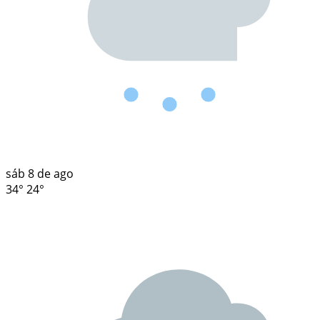
sáb
8 de ago
34°
24°