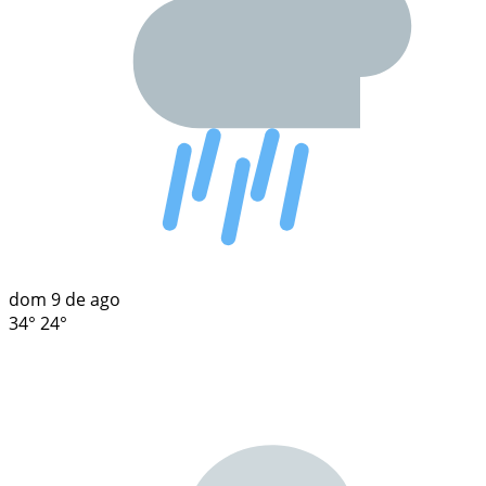
dom
9 de ago
34°
24°