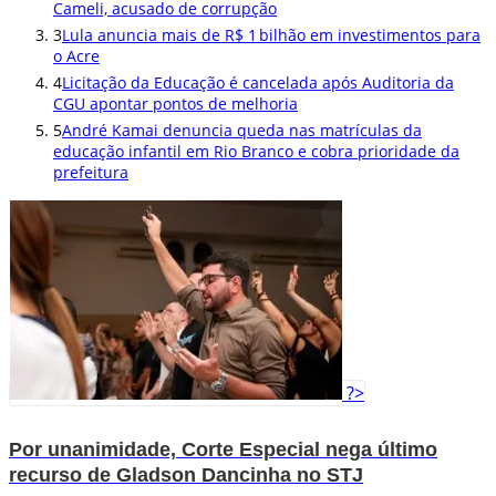
Cameli, acusado de corrupção
3
Lula anuncia mais de R$ 1 bilhão em investimentos para
o Acre
4
Licitação da Educação é cancelada após Auditoria da
CGU apontar pontos de melhoria
5
André Kamai denuncia queda nas matrículas da
educação infantil em Rio Branco e cobra prioridade da
prefeitura
?>
Por unanimidade, Corte Especial nega último
recurso de Gladson Dancinha no STJ