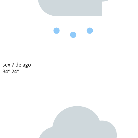
sex
7 de ago
34°
24°