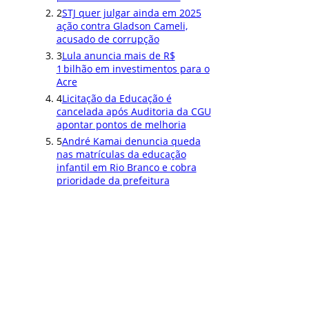
2
STJ quer julgar ainda em 2025
ação contra Gladson Cameli,
acusado de corrupção
3
Lula anuncia mais de R$
1 bilhão em investimentos para o
Acre
4
Licitação da Educação é
cancelada após Auditoria da CGU
apontar pontos de melhoria
5
André Kamai denuncia queda
nas matrículas da educação
infantil em Rio Branco e cobra
prioridade da prefeitura