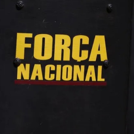
Céu limpo
Rio Branco
Chuva
5 %
Vento
3 km/h
qui
6 de ago
34°
23°