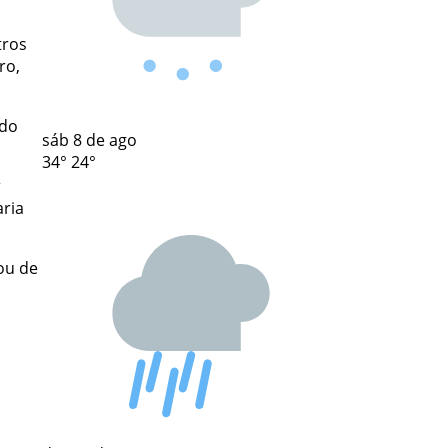
tros
ro,
ado
sáb
8 de ago
34°
24°
r
aria
ou de