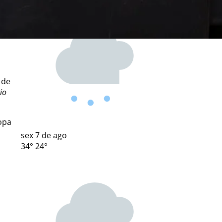
 de
io
opa
sex
7 de ago
34°
24°