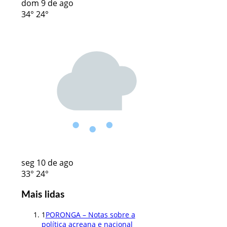
dom
9 de ago
34°
24°
seg
10 de ago
33°
24°
Mais lidas
1
PORONGA – Notas sobre a
política acreana e nacional