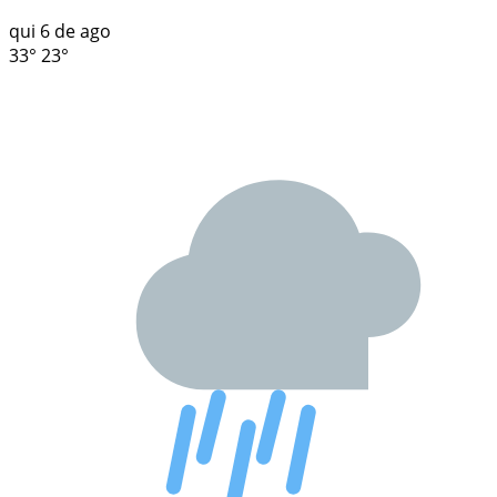
qui
6 de ago
33°
23°