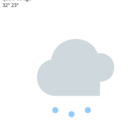
32°
23°