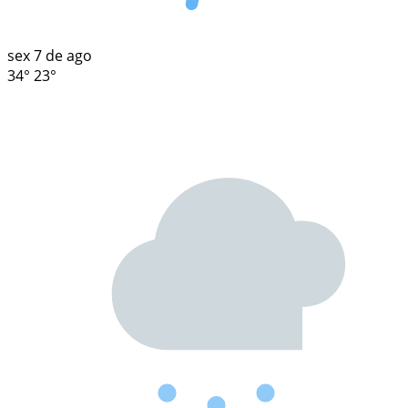
sex
7 de ago
34°
23°