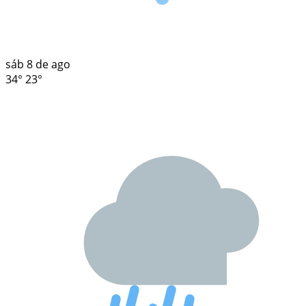
sáb
8 de ago
34°
23°