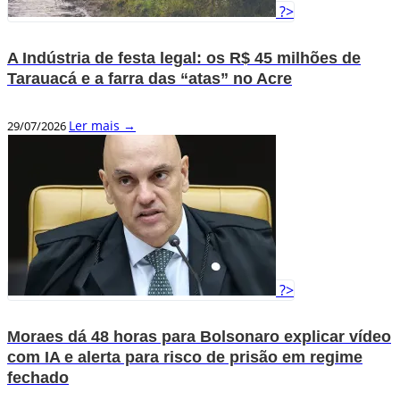
?>
A Indústria de festa legal: os R$ 45 milhões de
Tarauacá e a farra das “atas” no Acre
Ler mais →
29/07/2026
?>
Moraes dá 48 horas para Bolsonaro explicar vídeo
com IA e alerta para risco de prisão em regime
fechado