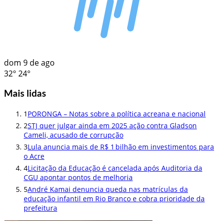
dom
9 de ago
32°
24°
Mais lidas
1
PORONGA – Notas sobre a política acreana e nacional
2
STJ quer julgar ainda em 2025 ação contra Gladson
Cameli, acusado de corrupção
3
Lula anuncia mais de R$ 1 bilhão em investimentos para
o Acre
4
Licitação da Educação é cancelada após Auditoria da
CGU apontar pontos de melhoria
5
André Kamai denuncia queda nas matrículas da
educação infantil em Rio Branco e cobra prioridade da
prefeitura