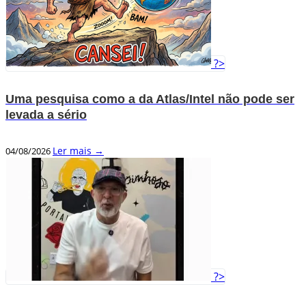
?>
Uma pesquisa como a da Atlas/Intel não pode ser
levada a sério
Ler mais →
04/08/2026
?>