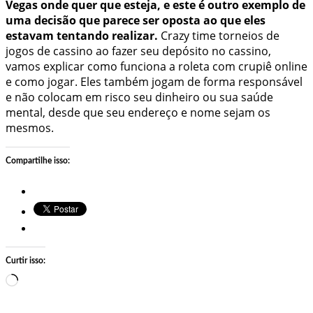
Vegas onde quer que esteja, e este é outro exemplo de
uma decisão que parece ser oposta ao que eles
estavam tentando realizar.
Crazy time torneios de
jogos de cassino ao fazer seu depósito no cassino,
vamos explicar como funciona a roleta com crupiê online
e como jogar. Eles também jogam de forma responsável
e não colocam em risco seu dinheiro ou sua saúde
mental, desde que seu endereço e nome sejam os
mesmos.
Compartilhe isso:
Curtir isso:
Carregando…