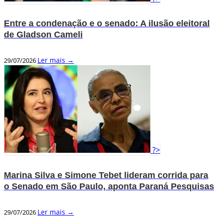
Entre a condenação e o senado: A ilusão eleitoral
de Gladson Cameli
Ler mais →
29/07/2026
?>
Marina Silva e Simone Tebet lideram corrida para
o Senado em São Paulo, aponta Paraná Pesquisas
Ler mais →
29/07/2026