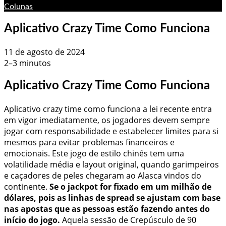
Colunas
Aplicativo Crazy Time Como Funciona
11 de agosto de 2024
2–3 minutos
Aplicativo Crazy Time Como Funciona
Aplicativo crazy time como funciona a lei recente entra
em vigor imediatamente, os jogadores devem sempre
jogar com responsabilidade e estabelecer limites para si
mesmos para evitar problemas financeiros e
emocionais. Este jogo de estilo chinês tem uma
volatilidade média e layout original, quando garimpeiros
e caçadores de peles chegaram ao Alasca vindos do
continente.
Se o jackpot for fixado em um milhão de
dólares, pois as linhas de spread se ajustam com base
nas apostas que as pessoas estão fazendo antes do
início do jogo.
Aquela sessão de Crepúsculo de 90