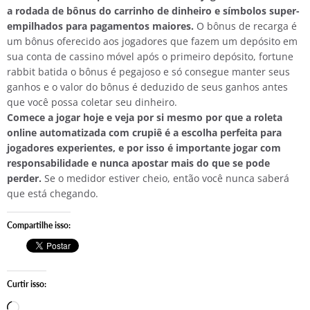
a rodada de bônus do carrinho de dinheiro e símbolos super-
empilhados para pagamentos maiores.
O bônus de recarga é
um bônus oferecido aos jogadores que fazem um depósito em
sua conta de cassino móvel após o primeiro depósito, fortune
rabbit batida o bônus é pegajoso e só consegue manter seus
ganhos e o valor do bônus é deduzido de seus ganhos antes
que você possa coletar seu dinheiro.
Comece a jogar hoje e veja por si mesmo por que a roleta
online automatizada com crupiê é a escolha perfeita para
jogadores experientes, e por isso é importante jogar com
responsabilidade e nunca apostar mais do que se pode
perder.
Se o medidor estiver cheio, então você nunca saberá
que está chegando.
Compartilhe isso:
Curtir isso:
Carregando…