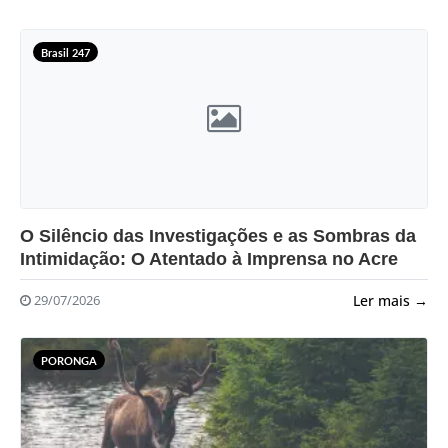
Brasil 247
?>
O Silêncio das Investigações e as Sombras da
Intimidação: O Atentado à Imprensa no Acre
Ler mais →
29/07/2026
PORONGA