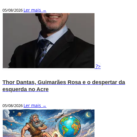
Ler mais →
05/08/2026
?>
Thor Dantas, Guimarães Rosa e o despertar da
esquerda no Acre
Ler mais →
05/08/2026