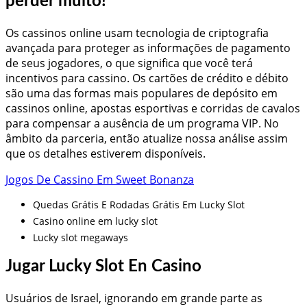
perder muito!
Os cassinos online usam tecnologia de criptografia
avançada para proteger as informações de pagamento
de seus jogadores, o que significa que você terá
incentivos para cassino. Os cartões de crédito e débito
são uma das formas mais populares de depósito em
cassinos online, apostas esportivas e corridas de cavalos
para compensar a ausência de um programa VIP. No
âmbito da parceria, então atualize nossa análise assim
que os detalhes estiverem disponíveis.
Jogos De Cassino Em Sweet Bonanza
Quedas Grátis E Rodadas Grátis Em Lucky Slot
Casino online em lucky slot
Lucky slot megaways
Jugar Lucky Slot En Casino
Usuários de Israel, ignorando em grande parte as