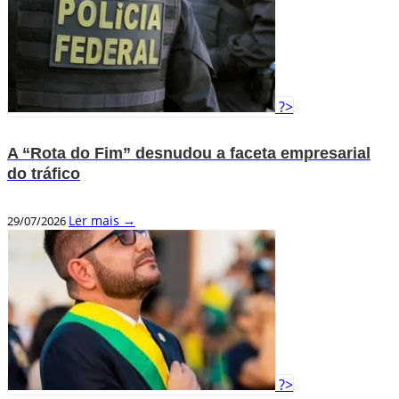
?>
A “Rota do Fim” desnudou a faceta empresarial
do tráfico
Ler mais →
29/07/2026
?>