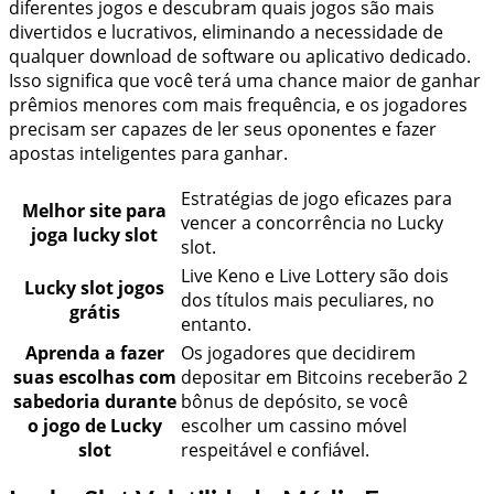
diferentes jogos e descubram quais jogos são mais
divertidos e lucrativos, eliminando a necessidade de
qualquer download de software ou aplicativo dedicado.
Isso significa que você terá uma chance maior de ganhar
prêmios menores com mais frequência, e os jogadores
precisam ser capazes de ler seus oponentes e fazer
apostas inteligentes para ganhar.
Estratégias de jogo eficazes para
Melhor site para
vencer a concorrência no Lucky
joga lucky slot
slot.
Live Keno e Live Lottery são dois
Lucky slot jogos
dos títulos mais peculiares, no
grátis
entanto.
Aprenda a fazer
Os jogadores que decidirem
suas escolhas com
depositar em Bitcoins receberão 2
sabedoria durante
bônus de depósito, se você
o jogo de Lucky
escolher um cassino móvel
slot
respeitável e confiável.