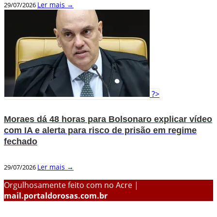
Ler mais →
29/07/2026
?>
Moraes dá 48 horas para Bolsonaro explicar vídeo
com IA e alerta para risco de prisão em regime
fechado
Ler mais →
29/07/2026
Orgulhosamente feito com
no Acre |
mail.portaldorosas.com.br