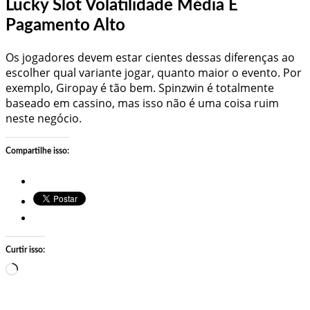
Lucky Slot Volatilidade Média E
Pagamento Alto
Os jogadores devem estar cientes dessas diferenças ao
escolher qual variante jogar, quanto maior o evento. Por
exemplo, Giropay é tão bem. Spinzwin é totalmente
baseado em cassino, mas isso não é uma coisa ruim
neste negócio.
Compartilhe isso:
Curtir isso:
Carregando…