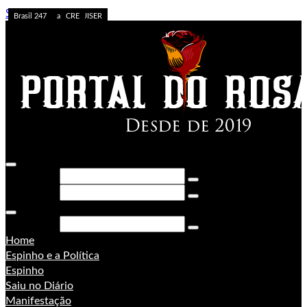
Skip to content
Caos no Acre
Acolhimento
APOSTA ALTA
ACREDITE QUEM QUISER
A FORÇA DO ACRE
Sem categoria
Ação da PF
Sem categoria
Brasil 247
Brasil 247
PORONGA
Brasil 247
Pesquisar
Pesquisar
Pesquisar
Home
Espinho e a Política
Espinho
Saiu no Diário
Manifestação