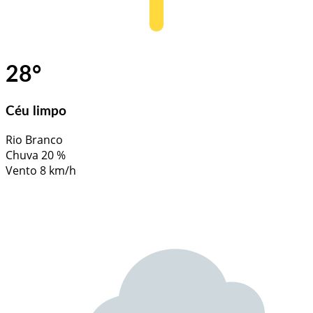
28
°
Céu limpo
Rio Branco
Chuva
20 %
Vento
8 km/h