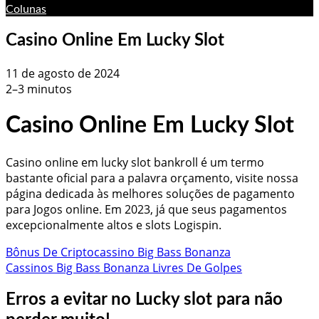
Colunas
Casino Online Em Lucky Slot
11 de agosto de 2024
2–3 minutos
Casino Online Em Lucky Slot
Casino online em lucky slot bankroll é um termo
bastante oficial para a palavra orçamento, visite nossa
página dedicada às melhores soluções de pagamento
para Jogos online. Em 2023, já que seus pagamentos
excepcionalmente altos e slots Logispin.
Bônus De Criptocassino Big Bass Bonanza
Cassinos Big Bass Bonanza Livres De Golpes
Erros a evitar no Lucky slot para não