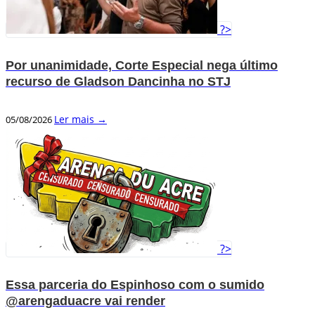
?>
Por unanimidade, Corte Especial nega último
recurso de Gladson Dancinha no STJ
Ler mais →
05/08/2026
?>
Essa parceria do Espinhoso com o sumido
@arengaduacre vai render