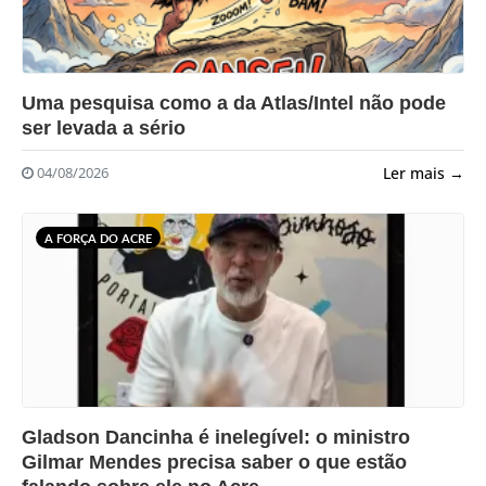
?>
Uma pesquisa como a da Atlas/Intel não pode
ser levada a sério
Ler mais →
04/08/2026
A FORÇA DO ACRE
?>
Gladson Dancinha é inelegível: o ministro
Gilmar Mendes precisa saber o que estão