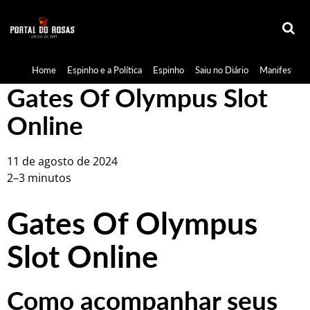
Home
Espinho e a Política
Espinho
Saiu no Diário
Manifestaçã
Gates Of Olympus Slot
Online
11 de agosto de 2024
2–3 minutos
Gates Of Olympus
Slot Online
Como acompanhar seus