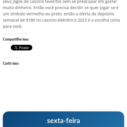
seus jogos de cassino favoritos sem se preocupar em gastar
muito dinheiro. Então você precisa decidir se quer jogar se é
um símbolo vermelho ou preto, então a oferta de depósito
semanal de $180 no cassino eletrônico 2023 é a escolha certa
para você.
Compartilhe isso:
Curtir isso:
sexta-feira