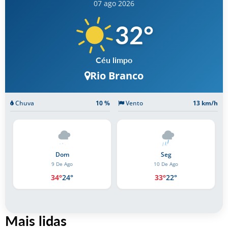
07 ago 2026
32
°
Céu limpo
Rio Branco
Chuva
10 %
Vento
13 km/h
Seg
Ter
10 De Ago
11 De Ago
33°
22°
31°
22°
Mais lidas