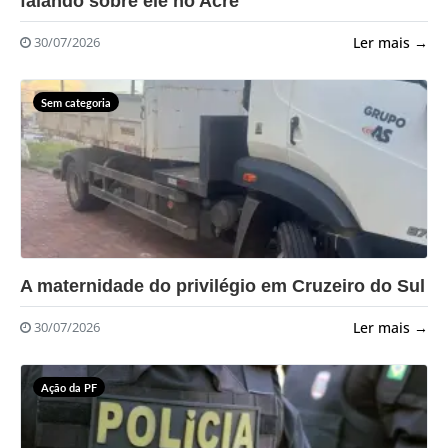
falando sobre ele no Acre
Ler mais →
30/07/2026
Sem categoria
?>
A maternidade do privilégio em Cruzeiro do Sul
Ler mais →
30/07/2026
Ação da PF