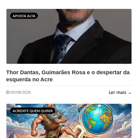
APOSTA ALTA
?>
Thor Dantas, Guimarães Rosa e o despertar da
esquerda no Acre
Ler mais →
05/08/2026
ACREDITE QUEM QUISER