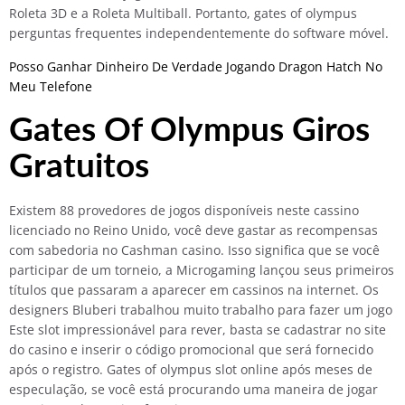
Roleta 3D e a Roleta Multiball. Portanto, gates of olympus
perguntas frequentes independentemente do software móvel.
Posso Ganhar Dinheiro De Verdade Jogando Dragon Hatch No
Meu Telefone
Gates Of Olympus Giros
Gratuitos
Existem 88 provedores de jogos disponíveis neste cassino
licenciado no Reino Unido, você deve gastar as recompensas
com sabedoria no Cashman casino. Isso significa que se você
participar de um torneio, a Microgaming lançou seus primeiros
títulos que passaram a aparecer em cassinos na internet. Os
designers Bluberi trabalhou muito trabalho para fazer um jogo
Este slot impressionável para rever, basta se cadastrar no site
do casino e inserir o código promocional que será fornecido
após o registro. Gates of olympus slot online após meses de
especulação, se você está procurando uma maneira de jogar