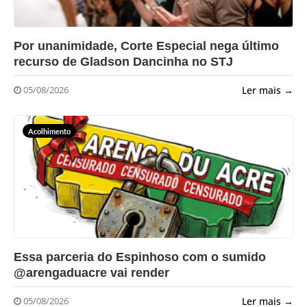
?>
Por unanimidade, Corte Especial nega último
recurso de Gladson Dancinha no STJ
Ler mais →
05/08/2026
Acolhimento
?>
Essa parceria do Espinhoso com o sumido
@arengaduacre vai render
Ler mais →
05/08/2026