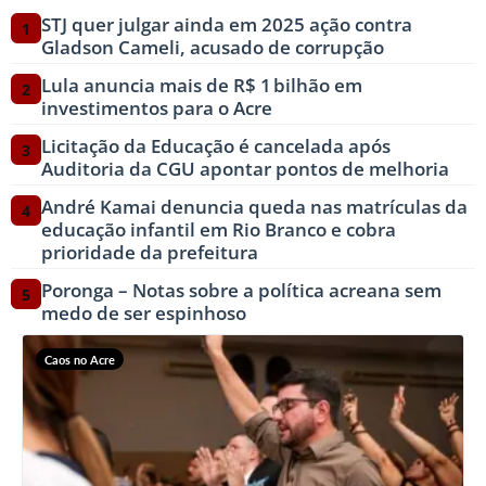
STJ quer julgar ainda em 2025 ação contra
1
Gladson Cameli, acusado de corrupção
Lula anuncia mais de R$ 1 bilhão em
2
investimentos para o Acre
Licitação da Educação é cancelada após
3
Auditoria da CGU apontar pontos de melhoria
André Kamai denuncia queda nas matrículas da
4
educação infantil em Rio Branco e cobra
prioridade da prefeitura
Poronga – Notas sobre a política acreana sem
5
medo de ser espinhoso
Caos no Acre