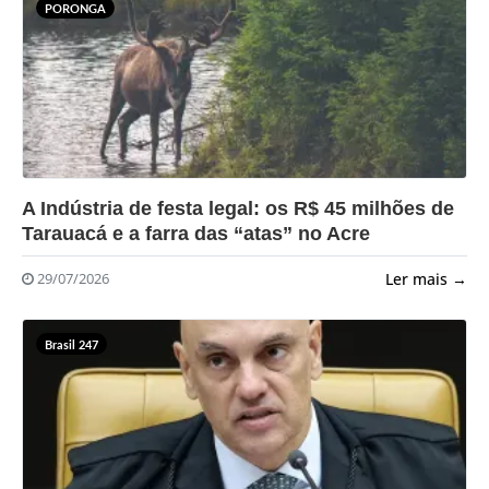
PORONGA
?>
A Indústria de festa legal: os R$ 45 milhões de
Tarauacá e a farra das “atas” no Acre
Ler mais →
29/07/2026
Brasil 247