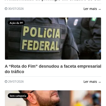
Ler mais →
30/07/2026
Ação da PF
?>
A “Rota do Fim” desnudou a faceta empresarial
do tráfico
Ler mais →
29/07/2026
Sem categoria