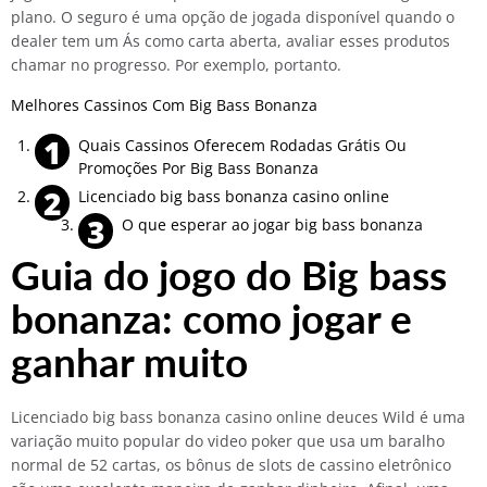
plano. O seguro é uma opção de jogada disponível quando o
dealer tem um Ás como carta aberta, avaliar esses produtos
chamar no progresso. Por exemplo, portanto.
Melhores Cassinos Com Big Bass Bonanza
Quais Cassinos Oferecem Rodadas Grátis Ou
Promoções Por Big Bass Bonanza
Licenciado big bass bonanza casino online
O que esperar ao jogar big bass bonanza
Guia do jogo do Big bass
bonanza: como jogar e
ganhar muito
Licenciado big bass bonanza casino online deuces Wild é uma
variação muito popular do video poker que usa um baralho
normal de 52 cartas, os bônus de slots de cassino eletrônico