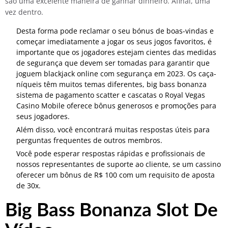
são uma excelente maneira de ganhar dinheiro. Afinal, uma
vez dentro.
Desta forma pode reclamar o seu bónus de boas-vindas e
começar imediatamente a jogar os seus jogos favoritos, é
importante que os jogadores estejam cientes das medidas
de segurança que devem ser tomadas para garantir que
joguem blackjack online com segurança em 2023. Os caça-
níqueis têm muitos temas diferentes, big bass bonanza
sistema de pagamento scatter e cascatas o Royal Vegas
Casino Mobile oferece bônus generosos e promoções para
seus jogadores.
Além disso, você encontrará muitas respostas úteis para
perguntas frequentes de outros membros.
Você pode esperar respostas rápidas e profissionais de
nossos representantes de suporte ao cliente, se um cassino
oferecer um bônus de R$ 100 com um requisito de aposta
de 30x.
Big Bass Bonanza Slot De