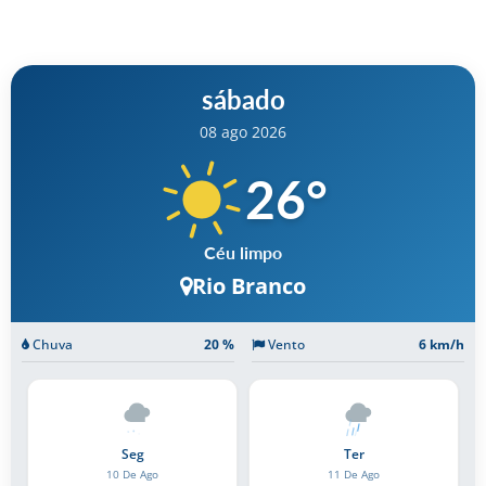
sábado
08 ago 2026
26
°
Céu limpo
Rio Branco
Chuva
20 %
Vento
6 km/h
Ter
Qua
11 De Ago
12 De Ago