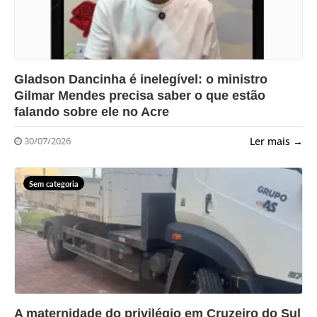
?>
Gladson Dancinha é inelegível: o ministro
Gilmar Mendes precisa saber o que estão
falando sobre ele no Acre
Ler mais →
30/07/2026
Sem categoria
?>
A maternidade do privilégio em Cruzeiro do Sul