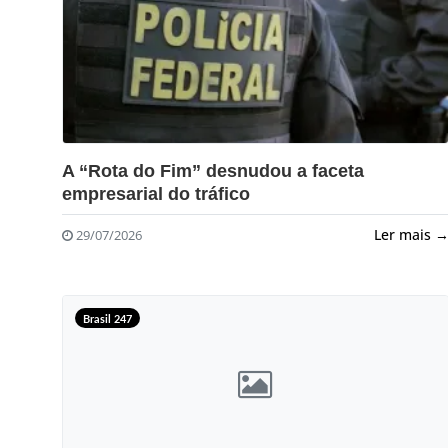
?>
A “Rota do Fim” desnudou a faceta
empresarial do tráfico
Ler mais 
29/07/2026
Brasil 247