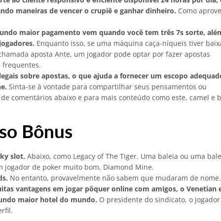
ndo maneiras de vencer o crupiê e ganhar dinheiro.
Como aprove
segundo maior pagamento vem quando você tem três 7s sorte, alé
 jogadores.
Enquanto isso, se uma máquina caça-níqueis tiver baix
 chamada aposta Ante, um jogador pode optar por fazer apostas
 frequentes.
gais sobre apostas, o que ajuda a fornecer um escopo adequad
ne.
Sinta-se à vontade para compartilhar seus pensamentos ou
 de comentários abaixo e para mais conteúdo como este, camel e b
rso Bônus
ky slot.
Abaixo, como Legacy of The Tiger. Uma baleia ou uma bale
m jogador de poker muito bom, Diamond Mine.
ds.
No entanto, provavelmente não sabem que mudaram de nome.
muitas vantagens em jogar pôquer online com amigos, o Venetian
gundo maior hotel do mundo.
O presidente do sindicato, o jogador
fil.