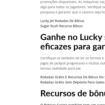
promoções disponíveis. As máquinas caç
algo para todos os jogadores. Verifique 
pesquisa e garantir que o cassino seja 
Lucky Jet Rodadas De Bônus
Sugar Rush Recurso Bônus
Ganhe no Lucky s
eficazes para ga
Certifique-se também de ler os termos e
jogos de jackpot progressivo e muitos ou
tornou realidade para Joe.
Rodadas Grátis E Recursos De Bônus No 
Rodadas Grátis Sem Depósito Para Gate
Recursos de bônu
O Betway Casino também tem um suporte 