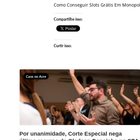
Como Conseguir Slots Grátis Em Monopoly
Compartilhe isso:
Curtir isso:
Caos no Acre
?>
Por unanimidade, Corte Especial nega