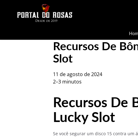
Hom
Recursos De Bôn
Slot
11 de agosto de 2024
2–3 minutos
Recursos De 
Lucky Slot
Se você segurar um disco 15 contra um á