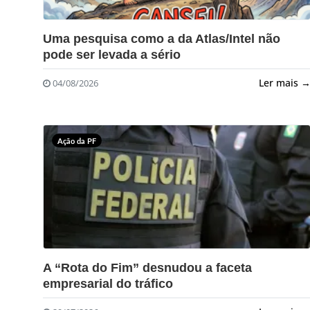
?>
Uma pesquisa como a da Atlas/Intel não
pode ser levada a sério
Ler mais 
04/08/2026
Ação da PF
?>
A “Rota do Fim” desnudou a faceta
empresarial do tráfico