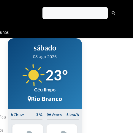
lunas
sábado
08 ago 2026
23
°
Céu limpo
Rio Branco
Chuva
3 %
Vento
5 km/h
ica
os