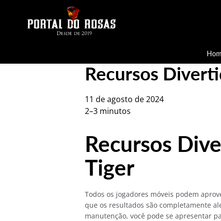
Hom
Recursos Diverti
11 de agosto de 2024
2–3 minutos
Recursos Dive
Tiger
Todos os jogadores móveis podem aproveita
que os resultados são completamente ale
manutenção, você pode se apresentar par