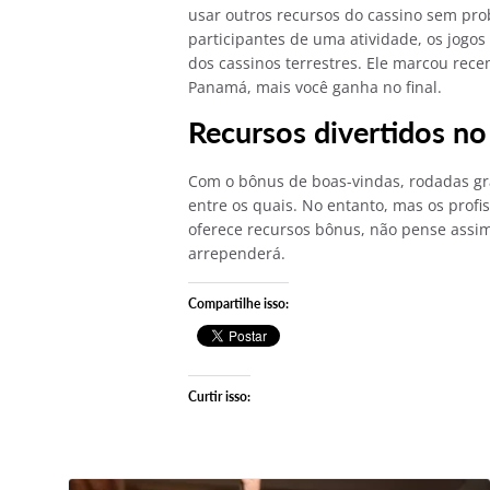
usar outros recursos do cassino sem prob
participantes de uma atividade, os jogos 
dos cassinos terrestres. Ele marcou rec
Panamá, mais você ganha no final.
Recursos divertidos no 
Com o bônus de boas-vindas, rodadas grá
entre os quais. No entanto, mas os prof
oferece recursos bônus, não pense assim
arrependerá.
Compartilhe isso:
Curtir isso: