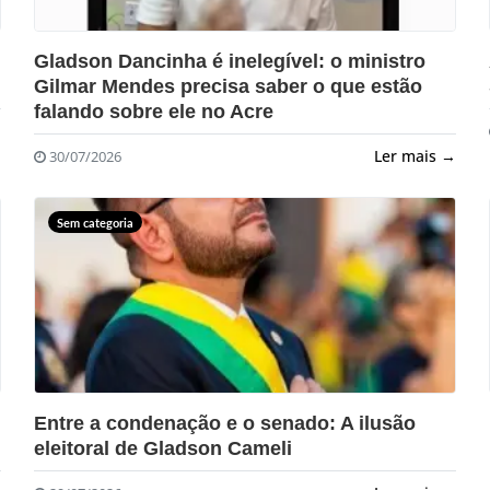
?>
Gladson Dancinha é inelegível: o ministro
Gilmar Mendes precisa saber o que estão
falando sobre ele no Acre
→
Ler mais →
30/07/2026
Sem categoria
?>
Entre a condenação e o senado: A ilusão
eleitoral de Gladson Cameli