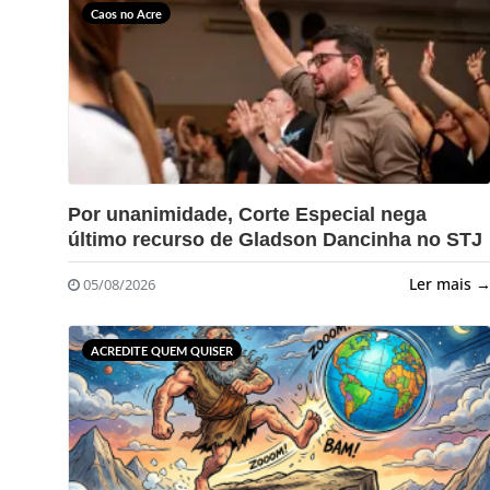
Caos no Acre
?>
Por unanimidade, Corte Especial nega
último recurso de Gladson Dancinha no STJ
Ler mais 
05/08/2026
ACREDITE QUEM QUISER