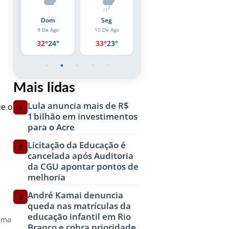
S
m
Seg
Ter
Qua
Ago
10 De Ago
11 De Ago
12 De Ago
8 D
4°
33°
23°
30°
22°
32°
21°
34
Mais lidas
Lula anuncia mais de R$
ue o
1
1 bilhão em investimentos
para o Acre
Licitação da Educação é
2
cancelada após Auditoria
da CGU apontar pontos de
melhoria
André Kamai denuncia
3
queda nas matrículas da
educação infantil em Rio
 uma
Branco e cobra prioridade