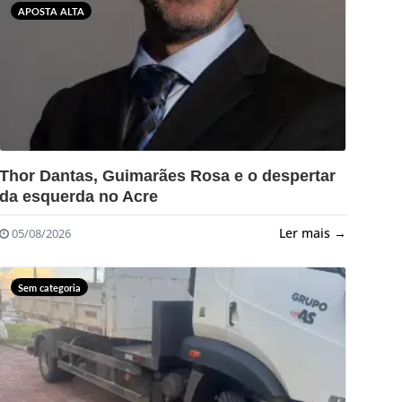
APOSTA ALTA
?>
Thor Dantas, Guimarães Rosa e o despertar
da esquerda no Acre
Ler mais →
05/08/2026
Sem categoria