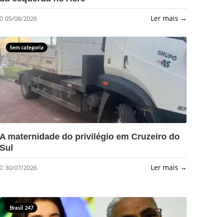
Ler mais →
05/08/2026
Sem categoria
?>
A maternidade do privilégio em Cruzeiro do
Sul
Ler mais →
30/07/2026
Brasil 247