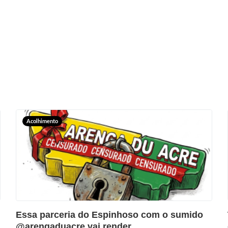
Acolhimento
?>
Essa parceria do Espinhoso com o sumido
@arengaduacre vai render