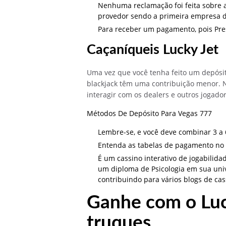
Nenhuma reclamação foi feita sobre a
provedor sendo a primeira empresa de
Para receber um pagamento, pois Pres
Caçaníqueis Lucky Jet
Uma vez que você tenha feito um depósi
blackjack têm uma contribuição menor. N
interagir com os dealers e outros jogado
Métodos De Depósito Para Vegas 777
Lembre-se, e você deve combinar 3 a
Entenda as tabelas de pagamento no L
É um cassino interativo de jogabilid
um diploma de Psicologia em sua univ
contribuindo para vários blogs de cas
Ganhe com o Luc
truques