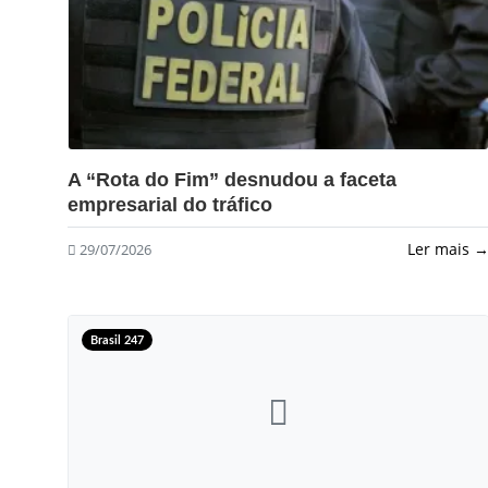
?>
A “Rota do Fim” desnudou a faceta
empresarial do tráfico
Ler mais 
29/07/2026
Brasil 247