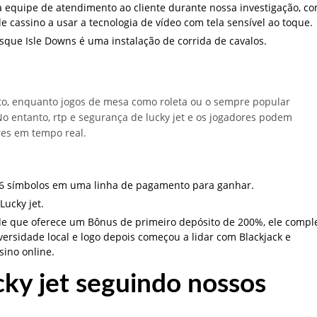
 equipe de atendimento ao cliente durante nossa investigação, co
 cassino a usar a tecnologia de vídeo com tela sensível ao toque.
que Isle Downs é uma instalação de corrida de cavalos.
to, enquanto jogos de mesa como roleta ou o sempre popular
o entanto, rtp e segurança de lucky jet e os jogadores podem
res em tempo real.
 6 símbolos em uma linha de pagamento para ganhar.
ucky jet.
ade que oferece um Bônus de primeiro depósito de 200%, ele compl
ersidade local e logo depois começou a lidar com Blackjack e
sino online.
ky jet seguindo nossos