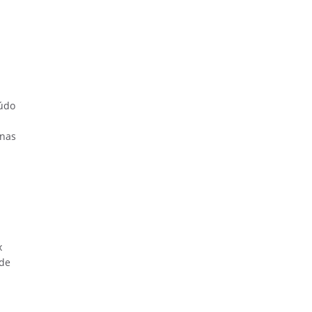
eúdo
 nas
x
ade