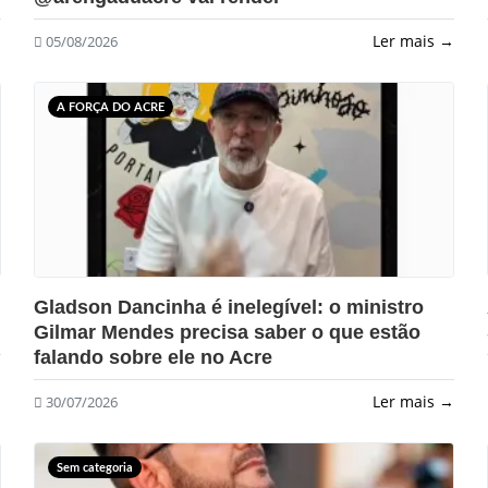
→
Ler mais →
05/08/2026
A FORÇA DO ACRE
?>
Gladson Dancinha é inelegível: o ministro
Gilmar Mendes precisa saber o que estão
falando sobre ele no Acre
→
Ler mais →
30/07/2026
Sem categoria