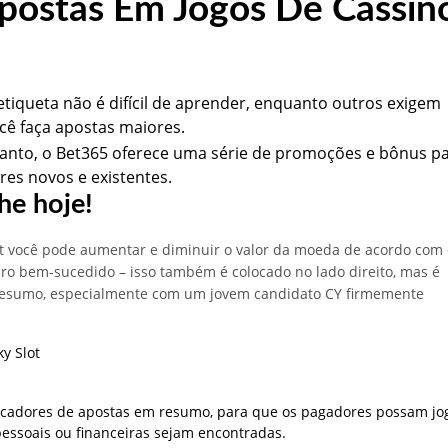
Apostas Em Jogos De Cassin
3
etiqueta não é difícil de aprender, enquanto outros exigem
°
cê faça apostas maiores.
anto, o Bet365 oferece uma série de promoções e bônus p
res novos e existentes.
he hoje!
et você pode aumentar e diminuir o valor da moeda de acordo com 
iro bem-sucedido – isso também é colocado no lado direito, mas é
m resumo, especialmente com um jovem candidato CY firmemente
y Slot
plicadores de apostas em resumo, para que os pagadores possam jo
ssoais ou financeiras sejam encontradas.