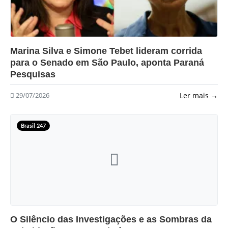
?>
Marina Silva e Simone Tebet lideram corrida
para o Senado em São Paulo, aponta Paraná
Pesquisas
Ler mais →
29/07/2026
Brasil 247
?>
O Silêncio das Investigações e as Sombras da