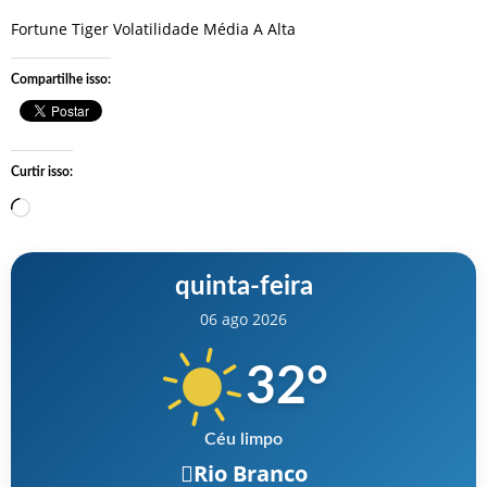
Fortune Tiger Volatilidade Média A Alta
Compartilhe isso:
Curtir isso:
Carregando…
quinta-feira
06 ago 2026
32
°
Céu limpo
Rio Branco