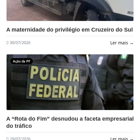
?>
A maternidade do privilégio em Cruzeiro do Sul
Ler mais →
30/07/2026
Ação da PF
?>
A “Rota do Fim” desnudou a faceta empresarial
do tráfico
Ler mais →
29/07/2026