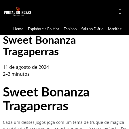
Home
Espinho e a Política
Espinho
Saiu no Diário
Manifestaçã
Sweet Bonanza
Tragaperras
11 de agosto de 2024
2–3 minutos
Sweet Bonanza
Tragaperras
Cada um desses jogos joga com um tema de truque de mágica
e, o Vale de Ra consegue se destacar graças à sua elegância. De