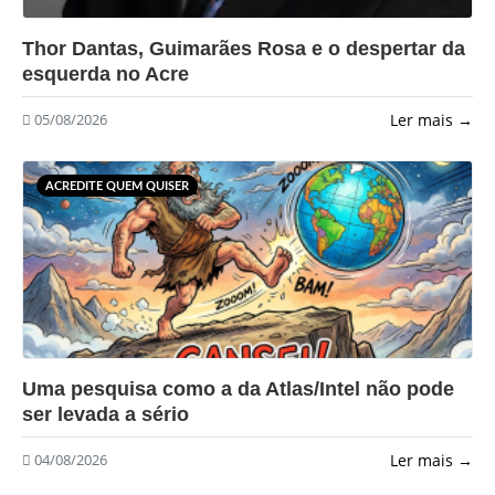
?>
Thor Dantas, Guimarães Rosa e o despertar da
esquerda no Acre
Ler mais →
05/08/2026
ACREDITE QUEM QUISER
?>
Uma pesquisa como a da Atlas/Intel não pode
ser levada a sério
Ler mais →
04/08/2026