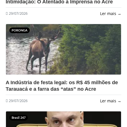
Intimidação: O Atentado à Imprensa no Acre
Ler mais →
29/07/2026
PORONGA
?>
A Indústria de festa legal: os R$ 45 milhões de
Tarauacá e a farra das “atas” no Acre
Ler mais →
29/07/2026
Brasil 247