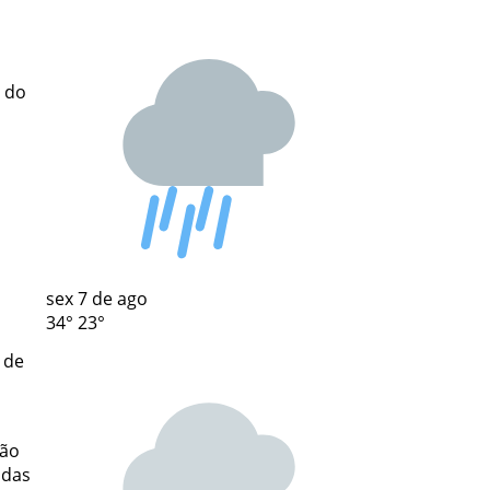
o do
m
sex
7 de ago
34°
23°
 de
rão
adas