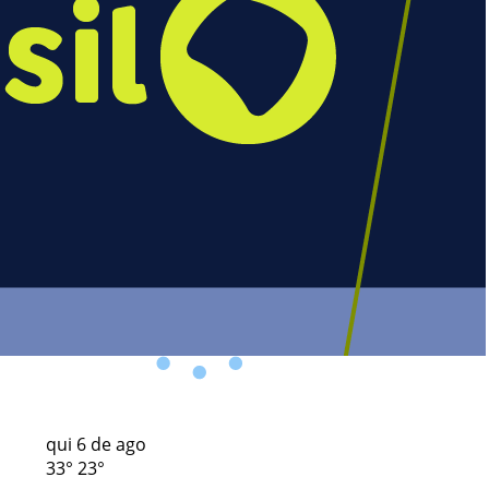
Céu limpo
Rio Branco
Chuva
5 %
Vento
3 km/h
qui
6 de ago
33°
23°