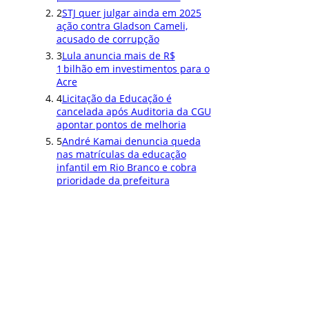
2
STJ quer julgar ainda em 2025
ação contra Gladson Cameli,
acusado de corrupção
3
Lula anuncia mais de R$
1 bilhão em investimentos para o
Acre
4
Licitação da Educação é
cancelada após Auditoria da CGU
apontar pontos de melhoria
5
André Kamai denuncia queda
nas matrículas da educação
infantil em Rio Branco e cobra
prioridade da prefeitura