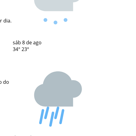
 dia.
sáb
8 de ago
34°
23°
o do