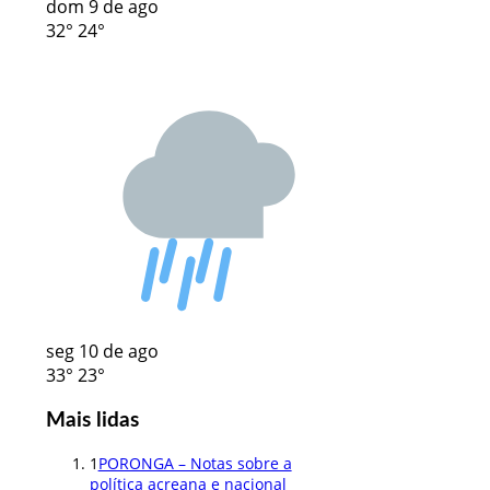
dom
9 de ago
32°
24°
seg
10 de ago
33°
23°
Mais lidas
1
PORONGA – Notas sobre a
política acreana e nacional