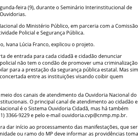
unda-feira (9), durante o Seminário Interinstitucional de
 Ouvidorias.
 Nacional do Ministério Público, em parceria com a Comissã
ividade Policial e Segurança Pública.
, Ivana Lúcia Franco, explicou o projeto.
a de entrada para cada cidadã e cidadão denunciar
policial não tem o condão de promover uma criminalização
 pilar para a prestação da segurança pública estatal. Mas si
concertada entre as instituições visando coibir quem
r meio dos canais de atendimento da Ouvidoria Nacional do
nstitucionais. O principal canal de atendimento ao cidadão e
 Nacional é o Sistema Ouvidoria Cidadã, mas há também
1) 3366-9229 e pelo e-mail ouvidoria.cvp@cnmp.mp.br.
ara dar início ao processamento das manifestações, que se
unidade ou ramo do MP deve informar as providências tom